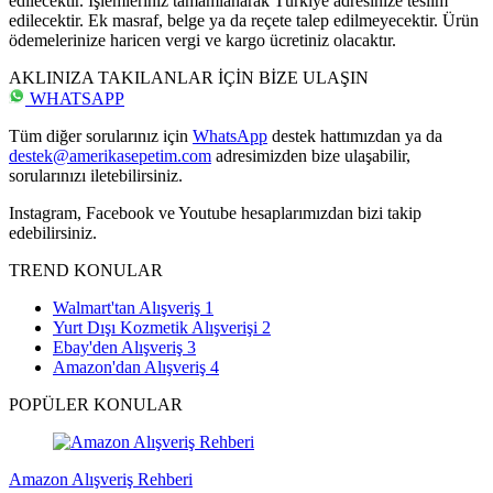
edilecektir. İşlemleriniz tamamlanarak Türkiye adresinize teslim
edilecektir. Ek masraf, belge ya da reçete talep edilmeyecektir. Ürün
ödemelerinize haricen vergi ve kargo ücretiniz olacaktır.
AKLINIZA TAKILANLAR İÇİN BİZE ULAŞIN
WHATSAPP
Tüm diğer sorularınız için
WhatsApp
destek hattımızdan ya da
destek@amerikasepetim.com
adresimizden bize ulaşabilir,
sorularınızı iletebilirsiniz.
Instagram, Facebook ve Youtube hesaplarımızdan bizi takip
edebilirsiniz.
TREND KONULAR
Walmart'tan Alışveriş
1
Yurt Dışı Kozmetik Alışverişi
2
Ebay'den Alışveriş
3
Amazon'dan Alışveriş
4
POPÜLER KONULAR
Amazon Alışveriş Rehberi