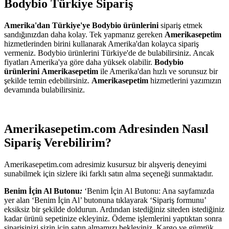
Bodybio Türkiye Sipariş
Amerika'dan Türkiye'ye Bodybio ürünlerini
sipariş etmek
sandığınızdan daha kolay. Tek yapmanız gereken
Amerikasepetim
hizmetlerinden birini kullanarak Amerika'dan kolayca sipariş
vermeniz. Bodybio ürünlerini Türkiye'de de bulabilirsiniz. Ancak
fiyatları Amerika'ya göre daha yüksek olabilir.
Bodybio
ürünlerini
Amerikasepetim
ile Amerika'dan hızlı ve sorunsuz bir
şekilde temin edebilirsiniz.
Amerikasepetim
hizmetlerini yazımızın
devamında bulabilirsiniz.
Amerikasepetim.com Adresinden Nasıl
Sipariş Verebilirim?
Amerikasepetim.com adresimiz kusursuz bir alışveriş deneyimi
sunabilmek için sizlere iki farklı satın alma seçeneği sunmaktadır.
Benim İçin Al Butonu
:
‘Benim İçin Al Butonu: Ana sayfamızda
yer alan ‘Benim İçin Al’ butonuna tıklayarak ‘Sipariş formunu’
eksiksiz bir şekilde doldurun. Ardından istediğiniz siteden istediğiniz
kadar ürünü sepetinize ekleyiniz. Ödeme işlemlerini yaptıktan sonra
siparişinizi sizin için satın almamızı bekleyiniz. Kargo ve gümrük