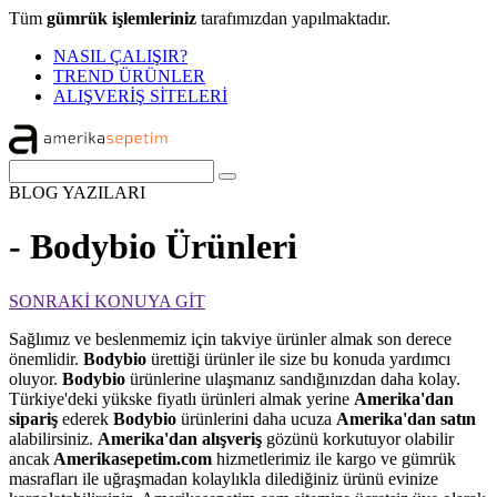
Tüm
gümrük işlemleriniz
tarafımızdan yapılmaktadır.
NASIL ÇALIŞIR?
TREND ÜRÜNLER
ALIŞVERİŞ SİTELERİ
BLOG
YAZILARI
- Bodybio Ürünleri
SONRAKİ KONUYA GİT
Sağlımız ve beslenmemiz için takviye ürünler almak son derece
önemlidir.
Bodybio
ürettiği ürünler ile size bu konuda yardımcı
oluyor.
Bodybio
ürünlerine ulaşmanız sandığınızdan daha kolay.
Türkiye'deki yükske fiyatlı ürünleri almak yerine
Amerika'dan
sipariş
ederek
Bodybio
ürünlerini daha ucuza
Amerika'dan satın
alabilirsiniz.
Amerika'dan alışveriş
gözünü korkutuyor olabilir
ancak
Amerikasepetim.com
hizmetlerimiz ile kargo ve gümrük
masrafları ile uğraşmadan kolaylıkla dilediğiniz ürünü evinize