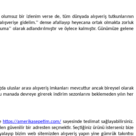
e olumsuz bir izlenim verse de, tüm dünyada alışveriş tutkunlarının
alışverişe gidelim.’’ dense afallayıp heyecana ortak olmakta zorluk
 Cuma’’ olarak adlandırılmıştır ve öylece kalmıştır. Günümüze gelene
ğda uluslar arası alışveriş imkanları mevcuttur ancak bireysel olarak
u manada devreye girerek indirim sezonlarını beklemeden yılın her
ze
https://amerikasepetim.com/
sayesinde teslimat sağlayabilirsiniz.
 güvenilir bir adresten seçmektir. Seçtiğiniz ürünü isterseniz bize
yalayıp bizim web sitemizden alışveriş yapın yine gümrük takıntısı