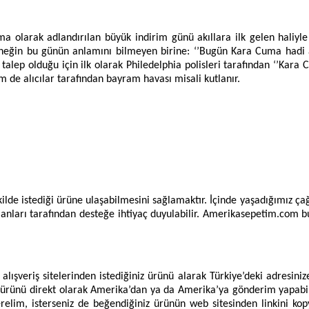
ma olarak adlandırılan büyük indirim günü akıllara ilk gelen haliyl
 Örneğin bu günün anlamını bilmeyen birine: ‘’Bugün Kara Cuma hadi 
alep olduğu için ilk olarak Philedelphia polisleri tarafından ‘’Kara
 de alıcılar tarafından bayram havası misali kutlanır.
ekilde istediği ürüne ulaşabilmesini sağlamaktır. İçinde yaşadığımız ça
anları tarafından desteğe ihtiyaç duyulabilir. Amerikasepetim.com b
ışveriş sitelerinden istediğiniz ürünü alarak Türkiye’deki adresini
 ürünü direkt olarak Amerika’dan ya da Amerika’ya gönderim yapabilen
elim, isterseniz de beğendiğiniz ürünün web sitesinden linkini kop