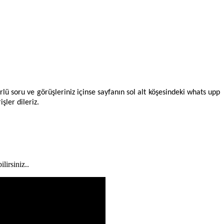
lü soru ve görüşleriniz içinse sayfanın sol alt köşesindeki whats upp
şler dileriz.
lirsiniz..