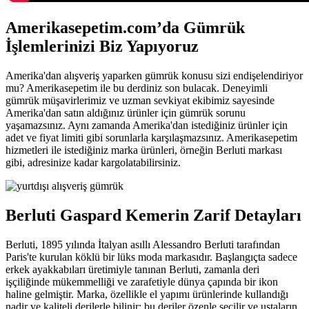
Amerikasepetim.com’da Gümrük
İşlemlerinizi Biz Yapıyoruz
Amerika'dan alışveriş yaparken gümrük konusu sizi endişelendiriyor
mu? Amerikasepetim ile bu derdiniz son bulacak. Deneyimli
gümrük müşavirlerimiz ve uzman sevkiyat ekibimiz sayesinde
Amerika'dan satın aldığınız ürünler için gümrük sorunu
yaşamazsınız. Aynı zamanda Amerika'dan istediğiniz ürünler için
adet ve fiyat limiti gibi sorunlarla karşılaşmazsınız. Amerikasepetim
hizmetleri ile istediğiniz marka ürünleri, örneğin Berluti markası
gibi, adresinize kadar kargolatabilirsiniz.
Berluti Gaspard Kemerin Zarif Detayları
Berluti, 1895 yılında İtalyan asıllı Alessandro Berluti tarafından
Paris'te kurulan köklü bir lüks moda markasıdır. Başlangıçta sadece
erkek ayakkabıları üretimiyle tanınan Berluti, zamanla deri
işçiliğinde mükemmelliği ve zarafetiyle dünya çapında bir ikon
haline gelmiştir. Marka, özellikle el yapımı ürünlerinde kullandığı
nadir ve kaliteli derilerle bilinir; bu deriler özenle seçilir ve ustaların