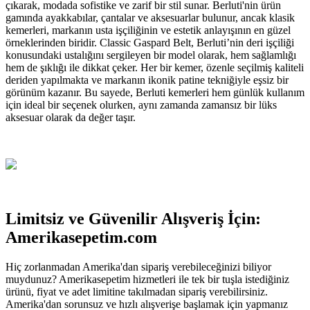
çıkarak, modada sofistike ve zarif bir stil sunar. Berluti'nin ürün
gamında ayakkabılar, çantalar ve aksesuarlar bulunur, ancak klasik
kemerleri, markanın usta işçiliğinin ve estetik anlayışının en güzel
örneklerinden biridir. Classic Gaspard Belt, Berluti’nin deri işçiliği
konusundaki ustalığını sergileyen bir model olarak, hem sağlamlığı
hem de şıklığı ile dikkat çeker. Her bir kemer, özenle seçilmiş kaliteli
deriden yapılmakta ve markanın ikonik patine tekniğiyle eşsiz bir
görünüm kazanır. Bu sayede, Berluti kemerleri hem günlük kullanım
için ideal bir seçenek olurken, aynı zamanda zamansız bir lüks
aksesuar olarak da değer taşır.
Limitsiz ve Güvenilir Alışveriş İçin:
Amerikasepetim.com
Hiç zorlanmadan Amerika'dan sipariş verebileceğinizi biliyor
muydunuz? Amerikasepetim hizmetleri ile tek bir tuşla istediğiniz
ürünü, fiyat ve adet limitine takılmadan sipariş verebilirsiniz.
Amerika'dan sorunsuz ve hızlı alışverişe başlamak için yapmanız