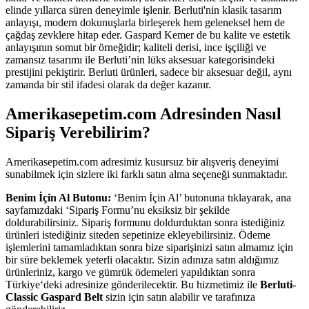
elinde yıllarca süren deneyimle işlenir. Berluti'nin klasik tasarım
anlayışı, modern dokunuşlarla birleşerek hem geleneksel hem de
çağdaş zevklere hitap eder. Gaspard Kemer de bu kalite ve estetik
anlayışının somut bir örneğidir; kaliteli derisi, ince işçiliği ve
zamansız tasarımı ile Berluti’nin lüks aksesuar kategorisindeki
prestijini pekiştirir. Berluti ürünleri, sadece bir aksesuar değil, aynı
zamanda bir stil ifadesi olarak da değer kazanır.
Amerikasepetim.com Adresinden Nasıl
Sipariş Verebilirim?
Amerikasepetim.com adresimiz kusursuz bir alışveriş deneyimi
sunabilmek için sizlere iki farklı satın alma seçeneği sunmaktadır.
Benim İçin Al Butonu:
‘Benim İçin Al’ butonuna tıklayarak, ana
sayfamızdaki ‘Sipariş Formu’nu eksiksiz bir şekilde
doldurabilirsiniz. Sipariş formunu doldurduktan sonra istediğiniz
ürünleri istediğiniz siteden sepetinize ekleyebilirsiniz. Ödeme
işlemlerini tamamladıktan sonra bize siparişinizi satın almamız için
bir süre beklemek yeterli olacaktır. Sizin adınıza satın aldığımız
ürünleriniz, kargo ve gümrük ödemeleri yapıldıktan sonra
Türkiye‘deki adresinize gönderilecektir. Bu hizmetimiz ile
Berluti-
Classic Gaspard Belt
sizin için satın alabilir ve tarafınıza