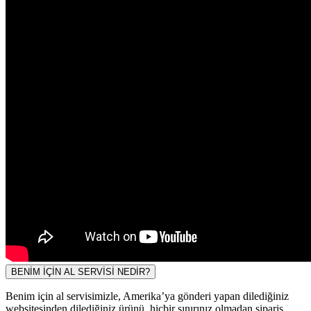
BENİM İÇİN AL SERVİSİ NEDİR?
Benim için al servisimizle, Amerika’ya gönderi yapan dilediğiniz
websitesinden dilediğiniz ürünü, hiçbir sınırınız olmadan sipariş