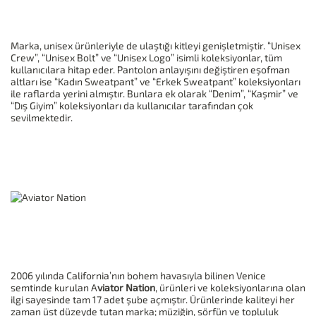
Marka, unisex ürünleriyle de ulaştığı kitleyi genişletmiştir. “Unisex
Crew”, “Unisex Bolt” ve “Unisex Logo” isimli koleksiyonlar, tüm
kullanıcılara hitap eder. Pantolon anlayışını değiştiren eşofman
altları ise “Kadın Sweatpant” ve “Erkek Sweatpant” koleksiyonları
ile raflarda yerini almıştır. Bunlara ek olarak “Denim”, “Kaşmir” ve
“Dış Giyim” koleksiyonları da kullanıcılar tarafından çok
sevilmektedir.
2006 yılında California’nın bohem havasıyla bilinen Venice
semtinde kurulan A
viator Nation
, ürünleri ve koleksiyonlarına olan
ilgi sayesinde tam 17 adet şube açmıştır. Ürünlerinde kaliteyi her
zaman üst düzeyde tutan marka; müziğin, sörfün ve topluluk