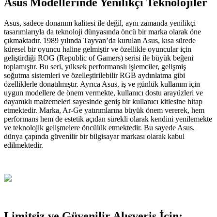
Asus Modellerinde Yenilikçi Teknolojiler
Asus, sadece donanım kalitesi ile değil, aynı zamanda yenilikçi
tasarımlarıyla da teknoloji dünyasında öncü bir marka olarak öne
çıkmaktadır. 1989 yılında Tayvan’da kurulan Asus, kısa sürede
küresel bir oyuncu haline gelmiştir ve özellikle oyuncular için
geliştirdiği ROG (Republic of Gamers) serisi ile büyük beğeni
toplamıştır. Bu seri, yüksek performanslı işlemciler, gelişmiş
soğutma sistemleri ve özelleştirilebilir RGB aydınlatma gibi
özelliklerle donatılmıştır. Ayrıca Asus, iş ve günlük kullanım için
uygun modellere de önem vermekte, kullanıcı dostu arayüzleri ve
dayanıklı malzemeleri sayesinde geniş bir kullanıcı kitlesine hitap
etmektedir. Marka, Ar-Ge yatırımlarına büyük önem vererek, hem
performans hem de estetik açıdan sürekli olarak kendini yenilemekte
ve teknolojik gelişmelere öncülük etmektedir. Bu sayede Asus,
dünya çapında güvenilir bir bilgisayar markası olarak kabul
edilmektedir.
Limitsiz ve Güvenilir Alışveriş İçin: