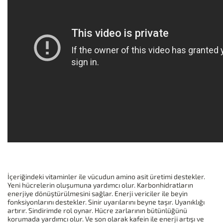
İçeriğindeki vitaminler ile vücudun amino asit üretimi destekler.
Yeni hücrelerin oluşumuna yardımcı olur. Karbonhidratların
enerjiye dönüştürülmesini sağlar. Enerji vericiler ile beyin
fonksiyonlarını destekler. Sinir uyarılarını beyne taşır. Uyanıklığı
artırır. Sindirimde rol oynar. Hücre zarlarının bütünlüğünü
korumada yardımcı olur. Ve son olarak kafein ile enerji artışı ve