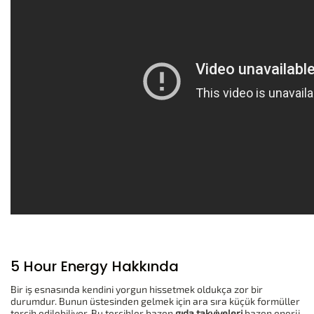
5 Hour Energy Hakkında
Bir iş esnasında kendini yorgun hissetmek oldukça zor bir
durumdur. Bunun üstesinden gelmek için ara sıra küçük formüller
tercih edilebiliyor. Bu tercihler bazen
gıda takviyeleri
bazen enerji