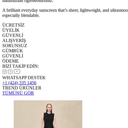
hattımızdan öğrenebilirsiniz.
A brilliant everyday sunscreen that’s sheer, lightweight, and ultrasm
especially blendable.
ÜCRETSİZ
ÜYELİK
GÜVENLİ
ALIŞVERİŞ
SORUNSUZ
GÜMRÜK
GÜVENLİ
ÖDEME
BİZİ TAKİP EDİN:
WHATSAPP DESTEK
+1 (424) 335 1456
TREND ÜRÜNLER
TÜMÜNÜ GÖR