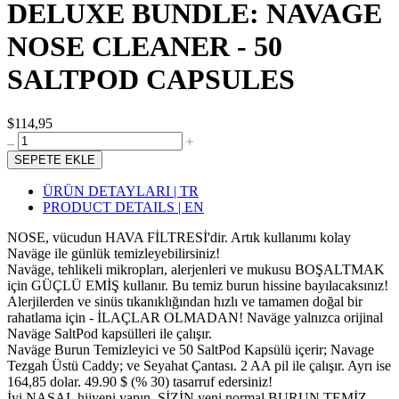
DELUXE BUNDLE: NAVAGE
NOSE CLEANER - 50
SALTPOD CAPSULES
$114,95
SEPETE EKLE
ÜRÜN DETAYLARI | TR
PRODUCT DETAILS | EN
NOSE, vücudun HAVA FİLTRESİ'dir. Artık kullanımı kolay
Naväge ile günlük temizleyebilirsiniz!
Naväge, tehlikeli mikropları, alerjenleri ve mukusu BOŞALTMAK
için GÜÇLÜ EMİŞ kullanır. Bu temiz burun hissine bayılacaksınız!
Alerjilerden ve sinüs tıkanıklığından hızlı ve tamamen doğal bir
rahatlama için - İLAÇLAR OLMADAN! Naväge yalnızca orijinal
Naväge SaltPod kapsülleri ile çalışır.
Naväge Burun Temizleyici ve 50 SaltPod Kapsülü içerir; Navage
Tezgah Üstü Caddy; ve Seyahat Çantası. 2 AA pil ile çalışır. Ayrı ise
164,85 dolar. 49.90 $ (% 30) tasarruf edersiniz!
İyi NASAL hijyeni yapın, SİZİN yeni normal BURUN TEMİZ,