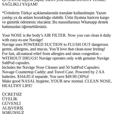
SAĞLIKLI YAŞAM!
*Ürünlerin Türkçe açıklamalarında translate kullanılmıştır. Yazım
yanlışı ya da anlam bozukluğu olabilir. Ürün fiyatına haricen kargo
ve gümrük ödemeniz olacaktır. Bu masraflarınızı Whatsapp destek
hattımızdan öğrenebilirsiniz.
Your NOSE is the body’s AIR FILTER. Now you can clean it daily
with easy-to-use Naväge!
Naväge uses POWERED SUCTION to FLUSH OUT dangerous
germs, allergens, and mucus. You’ll love that clean-nose feeling!
For fast, all-natural relief from allergies and sinus congestion –
WITHOUT DRUGS! Naväge operates only with genuine Naväge
SaltPod capsules.
Includes the Naväge Nose Cleaner and 50 SaltPod Capsules;
Navage Countertop Caddy; and Travel Case. Powered by 2 AA
batteries. $164.85 if separate. You save $49.90 (30%)!
Make good NASAL hygiene, YOUR new normal. CLEAN NOSE,
HEALTHY LIFE!
ÜCRETSİZ
ÜYELİK
GÜVENLİ
ALIŞVERİŞ
SORUNSUZ