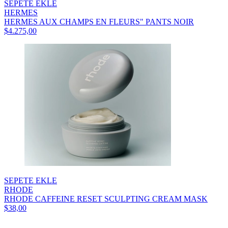
SEPETE EKLE
HERMES
HERMES AUX CHAMPS EN FLEURS" PANTS NOIR
$4.275,00
SEPETE EKLE
RHODE
RHODE CAFFEINE RESET SCULPTING CREAM MASK
$38,00