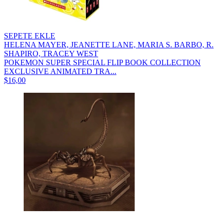
SEPETE EKLE
HELENA MAYER, JEANETTE LANE, MARIA S. BARBO, R.
SHAPIRO, TRACEY WEST
POKEMON SUPER SPECIAL FLIP BOOK COLLECTION
EXCLUSIVE ANIMATED TRA...
$16,00