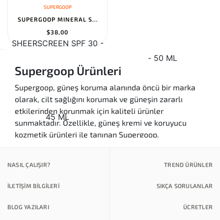
SUPERGOOP
SUPERGOOP MINERAL SHEERSCREEN SPF 30 - 45 ML
$38,00
Supergoop Ürünleri
Supergoop, güneş koruma alanında öncü bir marka
olarak, cilt sağlığını korumak ve güneşin zararlı
etkilerinden korunmak için kaliteli ürünler
sunmaktadır. Özellikle, güneş kremi ve koruyucu
kozmetik ürünleri ile tanınan Supergoop,
kullanıcılarına hem etkili hem de özgün tasarımlar
sunarak günlük kullanımda rahatlık sağlar.
NASIL ÇALIŞIR?
TREND ÜRÜNLER
Supergoop Türkiye'de, cilt tipinize en uygun ürünleri
bulabilir, güneşin tadını güvenle çıkarabilirsiniz.
İLETİŞİM BİLGİLERİ
SIKÇA SORULANLAR
Ürün Kategorileri
BLOG YAZILARI
ÜCRETLER
Kaliteli Ürünler:
Supergoop, dermatologlar