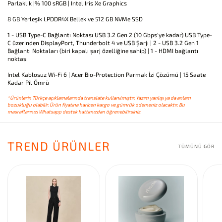
Parlaklık |% 100 sRGB | Intel Iris Xe Graphics
8 GB Yerleşik LPDDR4X Bellek ve 512 GB NVMe SSD
1 - USB Type-C Bağlantı Noktası USB 3.2 Gen 2 (10 Gbps'ye kadar) USB Type-
C üzerinden DisplayPort, Thunderbolt 4 ve USB Şarjı | 2 - USB 3.2 Gen 1
Bağlantı Noktaları (biri kapalı şarj özelliğine sahip) | 1 - HDMI bağlantı
noktası
Intel Kablosuz Wi-Fi 6 | Acer Bio-Protection Parmak İzi Çözümü | 15 Saate
Kadar Pil Ömrü
*Ürünlerin Türkçe açıklamalarında translate kullanılmıştır. Yazım yanlışı ya da anlam
bozukluğu olabilir. Ürün fiyatına haricen kargo ve gümrük ödemeniz olacaktır. Bu
masraflarınızı Whatsapp destek hattımızdan öğrenebilirsiniz.
TREND ÜRÜNLER
TÜMÜNÜ GÖR