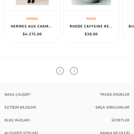
HERMES
RHODE
HERMES AUX CHAMPS EN FLEURS" PANTS NOIR
RHODE CAFFEINE RESET SCULPTING CREAM MASK
$4.275,00
$38,00
NASIL ÇALIŞIR?
TREND ÜRÜNLER
İLETİŞİM BİLGİLERİ
SIKÇA SORULANLAR
BLOG YAZILARI
ÜCRETLER
ALIŞVERİŞ SİTELERİ
BANKA BILGILERI