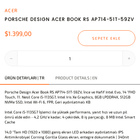
ACER
PORSCHE DESIGN ACER BOOK RS AP714-51T-59ZV
$1.399,00
SEPETE EKLE
ÜRÜN DETAYLARI | TR
PRODUCT DETAILS | EN
Porsche Design Acer Book RS AP714-51T-59ZV, İnce ve Hafif Intel Evo, 14 "FHD
Touch, 11. Nesil Core i5-1135G7, Intel Iris Xe Graphics, 8GB LPDDR4X, 512GB
NVMe SSD, Intel Wi-Fi 6, FPR, Geri aydınlatmalı KB
Intel Core i5-1135G7 İşlemci ile yüksek performans, yanıt hızı ve uzun pil
ömrü elde edin - 4,2 GHz'e kadar, 4 çekirdek, 8 iş parçacığı, 8 MB Intel Smart
Cache
14,0 "Tam HD (1920 x 1080) geniş ekran LED arkadan aydınlatmalı IPS
Antimikrobiyal Corning Gorilla Glass ekran, entegre dokunmatik | 340nit