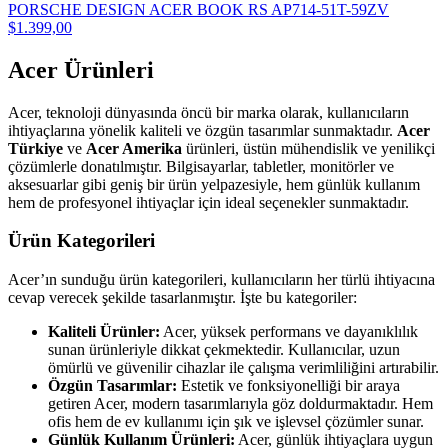
PORSCHE DESIGN ACER BOOK RS AP714-51T-59ZV
$1.399,00
Acer Ürünleri
Acer, teknoloji dünyasında öncü bir marka olarak, kullanıcıların
ihtiyaçlarına yönelik kaliteli ve özgün tasarımlar sunmaktadır.
Acer
Türkiye
ve
Acer Amerika
ürünleri, üstün mühendislik ve yenilikçi
çözümlerle donatılmıştır. Bilgisayarlar, tabletler, monitörler ve
aksesuarlar gibi geniş bir ürün yelpazesiyle, hem günlük kullanım
hem de profesyonel ihtiyaçlar için ideal seçenekler sunmaktadır.
Ürün Kategorileri
Acer’ın sunduğu ürün kategorileri, kullanıcıların her türlü ihtiyacına
cevap verecek şekilde tasarlanmıştır. İşte bu kategoriler:
Kaliteli Ürünler:
Acer, yüksek performans ve dayanıklılık
sunan ürünleriyle dikkat çekmektedir. Kullanıcılar, uzun
ömürlü ve güvenilir cihazlar ile çalışma verimliliğini artırabilir.
Özgün Tasarımlar:
Estetik ve fonksiyonelliği bir araya
getiren Acer, modern tasarımlarıyla göz doldurmaktadır. Hem
ofis hem de ev kullanımı için şık ve işlevsel çözümler sunar.
Günlük Kullanım Ürünleri:
Acer, günlük ihtiyaçlara uygun