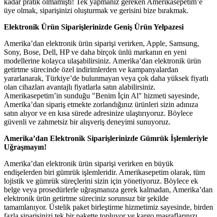
kadar pratik olmamıştı! Tek yapmanız gereken Amerikasepetim’e
üye olmak, siparişinizi oluşturmak ve gerisini bize bırakmak.
Elektronik Ürün Siparişlerinizde Geniş Ürün Yelpazesi
Amerika’dan elektronik ürün siparişi verirken, Apple, Samsung,
Sony, Bose, Dell, HP ve daha birçok ünlü markanın en yeni
modellerine kolayca ulaşabilirsiniz. Amerika’dan elektronik ürün
getirtme sürecinde özel indirimlerden ve kampanyalardan
yararlanarak, Türkiye’de bulunmayan veya çok daha yüksek fiyatlı
olan cihazları avantajlı fiyatlarla satın alabilirsiniz.
Amerikasepetim’in sunduğu "Benim İçin Al" hizmeti sayesinde,
Amerika’dan sipariş etmekte zorlandığınız ürünleri sizin adınıza
satın alıyor ve en kısa sürede adresinize ulaştırıyoruz. Böylece
güvenli ve zahmetsiz bir alışveriş deneyimi sunuyoruz.
Amerika’dan Elektronik Siparişlerinizde Gümrük İşlemleriyle
Uğraşmayın!
Amerika’dan elektronik ürün siparişi verirken en büyük
endişelerden biri gümrük işlemleridir. Amerikasepetim olarak, tüm
lojistik ve gümrük süreçlerini sizin için yönetiyoruz. Böylece ek
belge veya prosedürlerle uğraşmanıza gerek kalmadan, Amerika’dan
elektronik ürün getirtme süreciniz sorunsuz bir şekilde
tamamlanıyor. Üstelik paket birleştirme hizmetimiz sayesinde, birden
fazla siparişinizi tek bir pakette topluyor ve kargo masraflarınızı