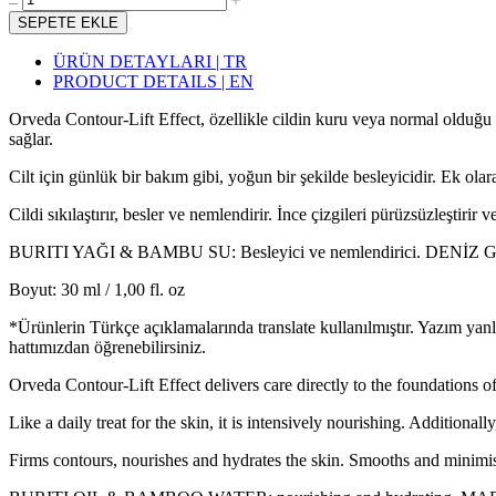
SEPETE EKLE
ÜRÜN DETAYLARI | TR
PRODUCT DETAILS | EN
Orveda Contour-Lift Effect, özellikle cildin kuru veya normal olduğu
sağlar.
Cilt için günlük bir bakım gibi, yoğun bir şekilde besleyicidir. Ek olar
Cildi sıkılaştırır, besler ve nemlendirir. İnce çizgileri pürüzsüzleştirir v
BURITI YAĞI & BAMBU SU: Besleyici ve nemlendirici. DENİZ GLİKO
Boyut: 30 ml / 1,00 fl. oz
*Ürünlerin Türkçe açıklamalarında translate kullanılmıştır. Yazım yan
hattımızdan öğrenebilirsiniz.
Orveda Contour-Lift Effect delivers care directly to the foundations of
Like a daily treat for the skin, it is intensively nourishing. Additiona
Firms contours, nourishes and hydrates the skin. Smooths and minimises 