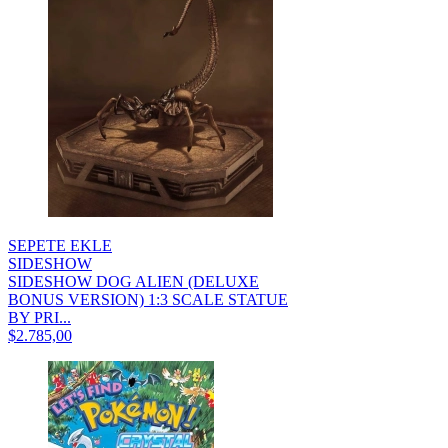
SEPETE EKLE
SIDESHOW
SIDESHOW DOG ALIEN (DELUXE
BONUS VERSION) 1:3 SCALE STATUE
BY PRI...
$2.785,00