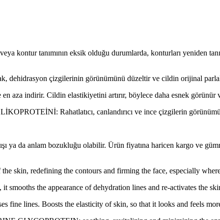
 veya kontur tanımının eksik olduğu durumlarda, konturları yeniden tanı
ak, dehidrasyon çizgilerinin görünümünü düzeltir ve cildin orijinal parla
e en aza indirir. Cildin elastikiyetini artırır, böylece daha esnek görünür v
PROTEİNİ: Rahatlatıcı, canlandırıcı ve ince çizgilerin görünümün
lışı ya da anlam bozukluğu olabilir. Ürün fiyatına haricen kargo ve gü
 the skin, redefining the contours and firming the face, especially where 
lly, it smooths the appearance of dehydration lines and re-activates the s
fine lines. Boosts the elasticity of skin, so that it looks and feels mor