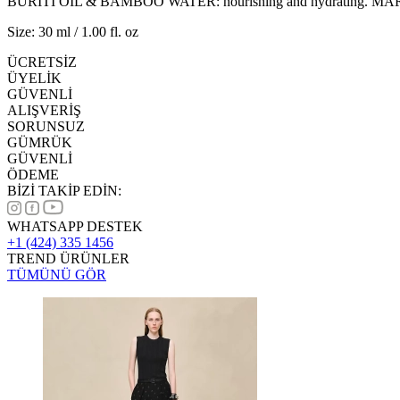
BURITI OIL & BAMBOO WATER: nourishing and hydrating. MARINE 
Size: 30 ml / 1.00 fl. oz
ÜCRETSİZ
ÜYELİK
GÜVENLİ
ALIŞVERİŞ
SORUNSUZ
GÜMRÜK
GÜVENLİ
ÖDEME
BİZİ TAKİP EDİN:
WHATSAPP DESTEK
+1 (424) 335 1456
TREND ÜRÜNLER
TÜMÜNÜ GÖR