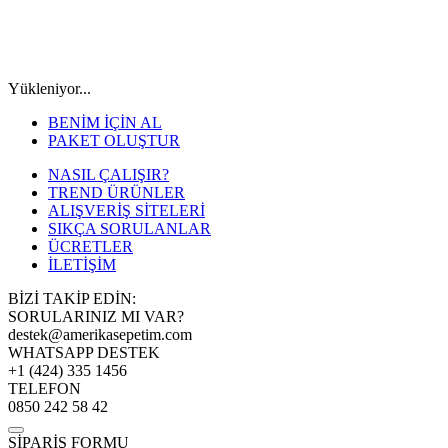
Yükleniyor...
BENİM İÇİN AL
PAKET OLUŞTUR
NASIL ÇALIŞIR?
TREND ÜRÜNLER
ALIŞVERİŞ SİTELERİ
SIKÇA SORULANLAR
ÜCRETLER
İLETİŞİM
BİZİ TAKİP EDİN:
SORULARINIZ MI VAR?
destek@amerikasepetim.com
WHATSAPP DESTEK
+1 (424) 335 1456
TELEFON
0850 242 58 42
SİPARİŞ FORMU