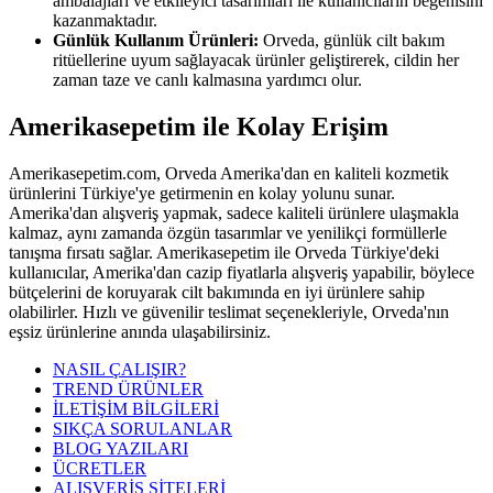
ambalajları ve etkileyici tasarımları ile kullanıcıların beğenisini
kazanmaktadır.
Günlük Kullanım Ürünleri:
Orveda, günlük cilt bakım
ritüellerine uyum sağlayacak ürünler geliştirerek, cildin her
zaman taze ve canlı kalmasına yardımcı olur.
Amerikasepetim ile Kolay Erişim
Amerikasepetim.com, Orveda Amerika'dan en kaliteli kozmetik
ürünlerini Türkiye'ye getirmenin en kolay yolunu sunar.
Amerika'dan alışveriş yapmak, sadece kaliteli ürünlere ulaşmakla
kalmaz, aynı zamanda özgün tasarımlar ve yenilikçi formüllerle
tanışma fırsatı sağlar. Amerikasepetim ile Orveda Türkiye'deki
kullanıcılar, Amerika'dan cazip fiyatlarla alışveriş yapabilir, böylece
bütçelerini de koruyarak cilt bakımında en iyi ürünlere sahip
olabilirler. Hızlı ve güvenilir teslimat seçenekleriyle, Orveda'nın
eşsiz ürünlerine anında ulaşabilirsiniz.
NASIL ÇALIŞIR?
TREND ÜRÜNLER
İLETİŞİM BİLGİLERİ
SIKÇA SORULANLAR
BLOG YAZILARI
ÜCRETLER
ALIŞVERİŞ SİTELERİ