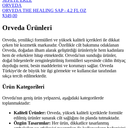
SEPETE EKLE
ORVEDA
ORVEDA THE HEALING SAP - 4.2 FL OZ
$349,00
Orveda Ürünleri
Orveda, yenilikçi formülleri ve yüksek kaliteli içerikleri ile dikkat
çeken bir kozmetik markasıdır. Özellikle cilt bakımına odaklanan
Orveda, doğadan ilham alarak geliştirdiği ürünleriyle hem kadınlara
hem de erkeklere hitap etmektedir. Orveda'nın sunduğu ürünler,
doğal bileşenlerle zenginleştirilmiş formülleri sayesinde cildin ihtiyaç
duyduğu nemi, besin maddelerini ve korumayı sağlar. Orveda
Türkiye'de de büyük bir ilgi görmekte ve kullanıcılar tarafından
sıkça tercih edilmektedir.
Ürün Kategorileri
Orveda'nın geniş ürün yelpazesi, aşağıdaki kategorilerde
toplanmaktadır:
Kaliteli Ürünler:
Orveda, yüksek kaliteli içeriklerle formüle
edilmiş ürünler sunarak cilt sağlığını ön planda tutmaktadır.
Özgün Tasarımlar:
Her ürün, dikkatlice tasarlanmış