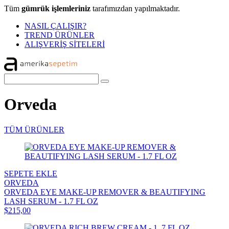
Tüm
gümrük işlemleriniz
tarafımızdan yapılmaktadır.
NASIL ÇALIŞIR?
TREND ÜRÜNLER
ALIŞVERİŞ SİTELERİ
Orveda
TÜM ÜRÜNLER
SEPETE EKLE
ORVEDA
ORVEDA EYE MAKE-UP REMOVER & BEAUTIFYING
LASH SERUM - 1.7 FL OZ
$215,00