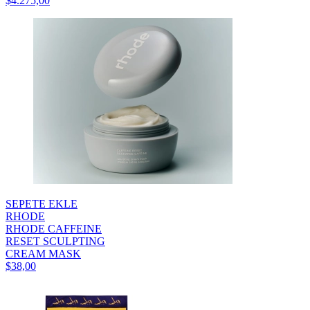
$4.275,00
SEPETE EKLE
RHODE
RHODE CAFFEINE
RESET SCULPTING
CREAM MASK
$38,00