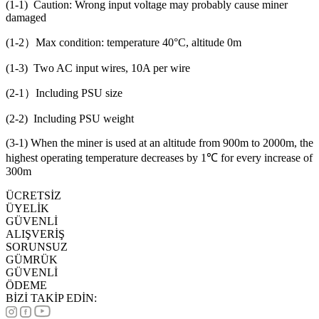
(1-1) Caution: Wrong input voltage may probably cause miner
damaged
(1-2）Max condition: temperature 40°C, altitude 0m
(1-3) Two AC input wires, 10A per wire
(2-1）Including PSU size
(2-2) Including PSU weight
(3-1) When the miner is used at an altitude from 900m to 2000m, the
highest operating temperature decreases by 1℃ for every increase of
300m
ÜCRETSİZ
ÜYELİK
GÜVENLİ
ALIŞVERİŞ
SORUNSUZ
GÜMRÜK
GÜVENLİ
ÖDEME
BİZİ TAKİP EDİN: