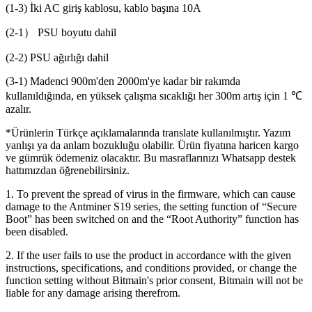
(1-3) İki AC giriş kablosu, kablo başına 10A
(2-1） PSU boyutu dahil
(2-2) PSU ağırlığı dahil
(3-1) Madenci 900m'den 2000m'ye kadar bir rakımda
kullanıldığında, en yüksek çalışma sıcaklığı her 300m artış için 1 ℃
azalır.
*Ürünlerin Türkçe açıklamalarında translate kullanılmıştır. Yazım
yanlışı ya da anlam bozukluğu olabilir. Ürün fiyatına haricen kargo
ve gümrük ödemeniz olacaktır. Bu masraflarınızı Whatsapp destek
hattımızdan öğrenebilirsiniz.
1. To prevent the spread of virus in the firmware, which can cause
damage to the Antminer S19 series, the setting function of “Secure
Boot” has been switched on and the “Root Authority” function has
been disabled.
2. If the user fails to use the product in accordance with the given
instructions, specifications, and conditions provided, or change the
function setting without Bitmain's prior consent, Bitmain will not be
liable for any damage arising therefrom.