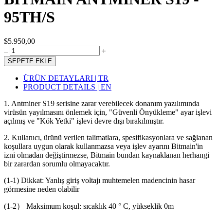
95TH/S
$5.950,00
SEPETE EKLE
ÜRÜN DETAYLARI | TR
PRODUCT DETAILS | EN
1. Antminer S19 serisine zarar verebilecek donanım yazılımında
virüsün yayılmasını önlemek için, "Güvenli Önyükleme" ayar işlevi
açılmış ve "Kök Yetki" işlevi devre dışı bırakılmıştır.
2. Kullanıcı, ürünü verilen talimatlara, spesifikasyonlara ve sağlanan
koşullara uygun olarak kullanmazsa veya işlev ayarını Bitmain'in
izni olmadan değiştirmezse, Bitmain bundan kaynaklanan herhangi
bir zarardan sorumlu olmayacaktır.
(1-1) Dikkat: Yanlış giriş voltajı muhtemelen madencinin hasar
görmesine neden olabilir
(1-2） Maksimum koşul: sıcaklık 40 ° C, yükseklik 0m