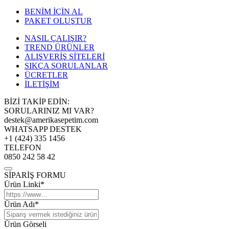
BENİM İÇİN AL
PAKET OLUŞTUR
NASIL ÇALIŞIR?
TREND ÜRÜNLER
ALIŞVERİŞ SİTELERİ
SIKÇA SORULANLAR
ÜCRETLER
İLETİŞİM
BİZİ TAKİP EDİN:
SORULARINIZ MI VAR?
destek@amerikasepetim.com
WHATSAPP DESTEK
+1 (424) 335 1456
TELEFON
0850 242 58 42
SİPARİŞ FORMU
Ürün Linki*
Ürün Adı*
Ürün Görseli