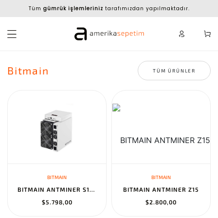
Tüm
gümrük işlemleriniz
tarafımızdan yapılmaktadır.
Bitmain
TÜM ÜRÜNLER
BITMAIN
BITMAIN
BITMAIN ANTMINER S17 PRO 56TH/S BITCOIN MINER 1296-2790W ASIC BIT...
BITMAIN ANTMINER Z15
$5.798,00
$2.800,00