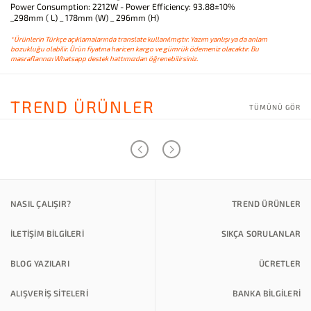
Power Consumption: 2212W - Power Efficiency: 93.88±10%
_298mm ( L) _ 178mm (W) _ 296mm (H)
*Ürünlerin Türkçe açıklamalarında translate kullanılmıştır. Yazım yanlışı ya da anlam
bozukluğu olabilir. Ürün fiyatına haricen kargo ve gümrük ödemeniz olacaktır. Bu
masraflarınızı Whatsapp destek hattımızdan öğrenebilirsiniz.
TREND ÜRÜNLER
TÜMÜNÜ GÖR
NASIL ÇALIŞIR?
TREND ÜRÜNLER
İLETİŞİM BİLGİLERİ
SIKÇA SORULANLAR
BLOG YAZILARI
ÜCRETLER
ALIŞVERİŞ SİTELERİ
BANKA BILGILERI