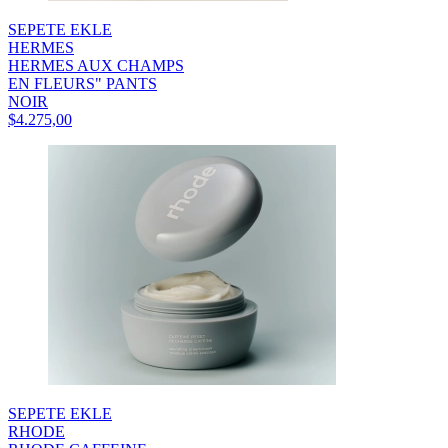
SEPETE EKLE
HERMES
HERMES AUX CHAMPS
EN FLEURS" PANTS
NOIR
$4.275,00
SEPETE EKLE
RHODE