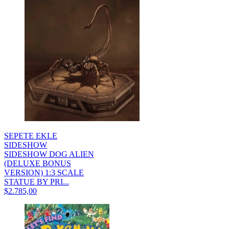
SEPETE EKLE
SIDESHOW
SIDESHOW DOG ALIEN
(DELUXE BONUS
VERSION) 1:3 SCALE
STATUE BY PRI...
$2.785,00