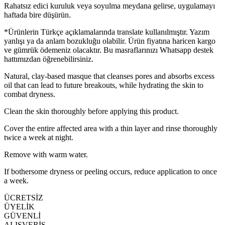
Rahatsız edici kuruluk veya soyulma meydana gelirse, uygulamayı
haftada bire düşürün.
*Ürünlerin Türkçe açıklamalarında translate kullanılmıştır. Yazım
yanlışı ya da anlam bozukluğu olabilir. Ürün fiyatına haricen kargo
ve gümrük ödemeniz olacaktır. Bu masraflarınızı Whatsapp destek
hattımızdan öğrenebilirsiniz.
Natural, clay-based masque that cleanses pores and absorbs excess
oil that can lead to future breakouts, while hydrating the skin to
combat dryness.
Clean the skin thoroughly before applying this product.
Cover the entire affected area with a thin layer and rinse thoroughly
twice a week at night.
Remove with warm water.
If bothersome dryness or peeling occurs, reduce application to once
a week.
ÜCRETSİZ
ÜYELİK
GÜVENLİ
ALIŞVERİŞ