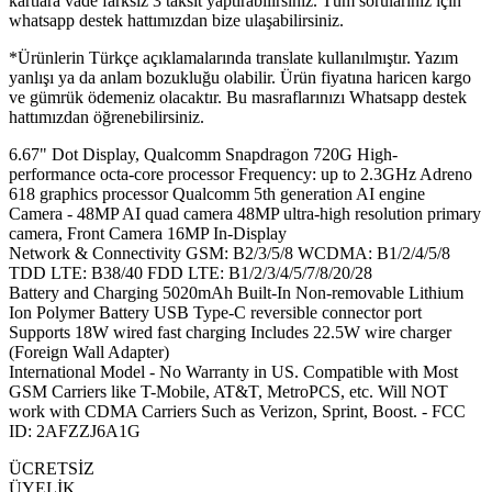
kartlara vade farksız 3 taksit yaptırabilirsiniz. Tüm sorularınız için
whatsapp destek hattımızdan bize ulaşabilirsiniz.
*Ürünlerin Türkçe açıklamalarında translate kullanılmıştır. Yazım
yanlışı ya da anlam bozukluğu olabilir. Ürün fiyatına haricen kargo
ve gümrük ödemeniz olacaktır. Bu masraflarınızı Whatsapp destek
hattımızdan öğrenebilirsiniz.
6.67" Dot Display, Qualcomm Snapdragon 720G High-
performance octa-core processor Frequency: up to 2.3GHz Adreno
618 graphics processor Qualcomm 5th generation AI engine
Camera - 48MP AI quad camera 48MP ultra-high resolution primary
camera, Front Camera 16MP In-Display
Network & Connectivity GSM: B2/3/5/8 WCDMA: B1/2/4/5/8
TDD LTE: B38/40 FDD LTE: B1/2/3/4/5/7/8/20/28
Battery and Charging 5020mAh Built-In Non-removable Lithium
Ion Polymer Battery USB Type-C reversible connector port
Supports 18W wired fast charging Includes 22.5W wire charger
(Foreign Wall Adapter)
International Model - No Warranty in US. Compatible with Most
GSM Carriers like T-Mobile, AT&T, MetroPCS, etc. Will NOT
work with CDMA Carriers Such as Verizon, Sprint, Boost. - FCC
ID: 2AFZZJ6A1G
ÜCRETSİZ
ÜYELİK