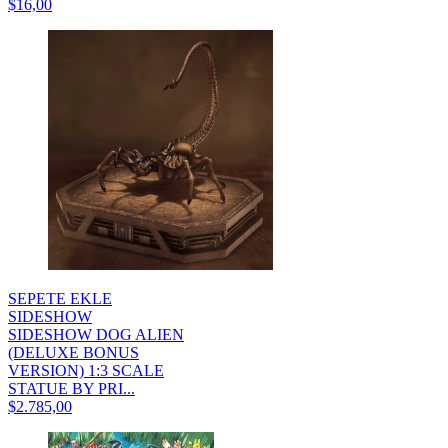
$16,00
SEPETE EKLE
SIDESHOW
SIDESHOW DOG ALIEN
(DELUXE BONUS
VERSION) 1:3 SCALE
STATUE BY PRI...
$2.785,00