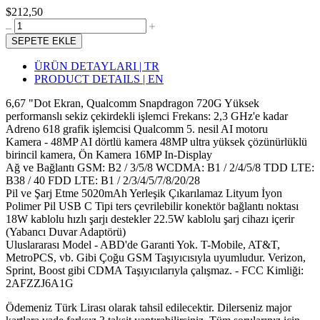
$212,50
SEPETE EKLE
ÜRÜN DETAYLARI | TR
PRODUCT DETAILS | EN
6,67 "Dot Ekran, Qualcomm Snapdragon 720G Yüksek
performanslı sekiz çekirdekli işlemci Frekans: 2,3 GHz'e kadar
Adreno 618 grafik işlemcisi Qualcomm 5. nesil AI motoru
Kamera - 48MP AI dörtlü kamera 48MP ultra yüksek çözünürlüklü
birincil kamera, Ön Kamera 16MP In-Display
Ağ ve Bağlantı GSM: B2 / 3/5/8 WCDMA: B1 / 2/4/5/8 TDD LTE:
B38 / 40 FDD LTE: B1 / 2/3/4/5/7/8/20/28
Pil ve Şarj Etme 5020mAh Yerleşik Çıkarılamaz Lityum İyon
Polimer Pil USB C Tipi ters çevrilebilir konektör bağlantı noktası
18W kablolu hızlı şarjı destekler 22.5W kablolu şarj cihazı içerir
(Yabancı Duvar Adaptörü)
Uluslararası Model - ABD'de Garanti Yok. T-Mobile, AT&T,
MetroPCS, vb. Gibi Çoğu GSM Taşıyıcısıyla uyumludur. Verizon,
Sprint, Boost gibi CDMA Taşıyıcılarıyla çalışmaz. - FCC Kimliği:
2AFZZJ6A1G
Ödemeniz Türk Lirası olarak tahsil edilecektir. Dilerseniz major