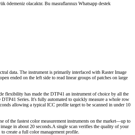
mrük ödemeniz olacaktır. Bu masraflarınızı Whatsapp destek
ral data. The instrument is primarily interfaced with Raster Image
pen ended on the left side to read linear groups of patches on large
ide flexibility has made the DTP41 an instrument of choice by all the
e DTP41 Series. It's fully automated to quickly measure a whole row
econds allowing a typical ICC profile target to be scanned in under 10
one of the fastest color measurement instruments on the market—up to
mage in about 20 seconds.A single scan verifies the quality of your
 to create a full color management profile.