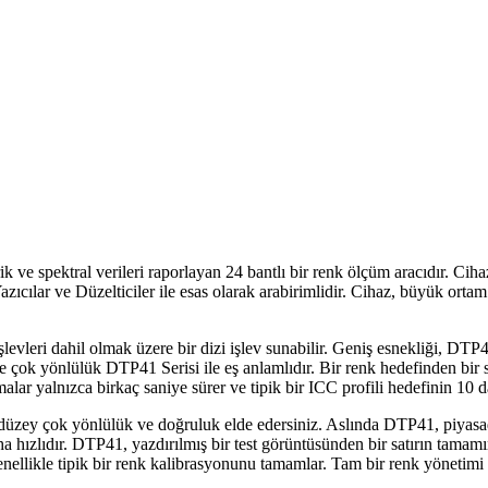
ve spektral verileri raporlayan 24 bantlı bir renk ölçüm aracıdır. Cih
azıcılar ve Düzelticiler ile esas olarak arabirimlidir. Cihaz, büyük or
evleri dahil olmak üzere bir dizi işlev sunabilir. Geniş esnekliği, DTP4
ık ve çok yönlülük DTP41 Serisi ile eş anlamlıdır. Bir renk hedefinden bi
malar yalnızca birkaç saniye sürer ve tipik bir ICC profili hedefinin 10 
zey çok yönlülük ve doğruluk elde edersiniz. Aslında DTP41, piyasadak
 hızlıdır. DTP41, yazdırılmış bir test görüntüsünden bir satırın tamamını
nellikle tipik bir renk kalibrasyonunu tamamlar. Tam bir renk yönetimi pr