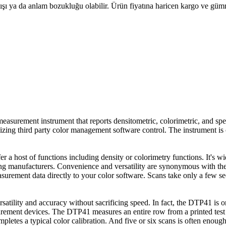
lışı ya da anlam bozukluğu olabilir. Ürün fiyatına haricen kargo ve gü
urement instrument that reports densitometric, colorimetric, and spect
izing third party color management software control. The instrument is o
r a host of functions including density or colorimetry functions. It's w
ing manufacturers. Convenience and versatility are synonymous with th
easurement data directly to your color software. Scans take only a few s
satility and accuracy without sacrificing speed. In fact, the DTP41 is 
urement devices. The DTP41 measures an entire row from a printed test i
letes a typical color calibration. And five or six scans is often enough