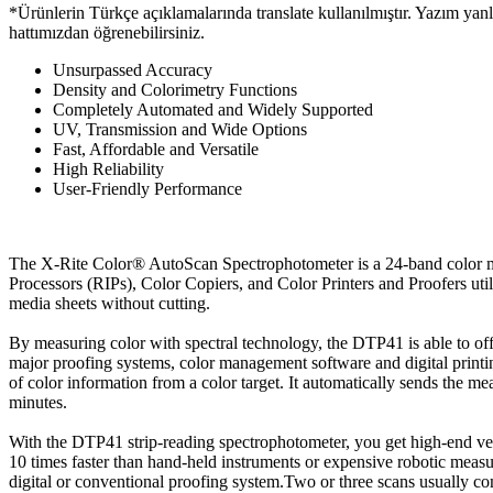
*Ürünlerin Türkçe açıklamalarında translate kullanılmıştır. Yazım yan
hattımızdan öğrenebilirsiniz.
Unsurpassed Accuracy
Density and Colorimetry Functions
Completely Automated and Widely Supported
UV, Transmission and Wide Options
Fast, Affordable and Versatile
High Reliability
User-Friendly Performance
The X-Rite Color® AutoScan Spectrophotometer is a 24-band color meas
Processors (RIPs), Color Copiers, and Color Printers and Proofers util
media sheets without cutting.
By measuring color with spectral technology, the DTP41 is able to offe
major proofing systems, color management software and digital print
of color information from a color target. It automatically sends the m
minutes.
With the DTP41 strip-reading spectrophotometer, you get high-end ver
10 times faster than hand-held instruments or expensive robotic meas
digital or conventional proofing system.Two or three scans usually comp