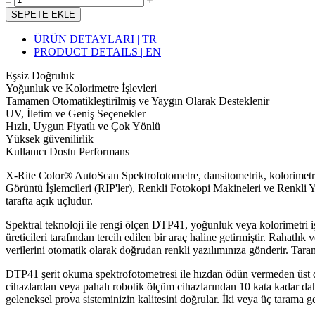
SEPETE EKLE
ÜRÜN DETAYLARI | TR
PRODUCT DETAILS | EN
Eşsiz Doğruluk
Yoğunluk ve Kolorimetre İşlevleri
Tamamen Otomatikleştirilmiş ve Yaygın Olarak Desteklenir
UV, İletim ve Geniş Seçenekler
Hızlı, Uygun Fiyatlı ve Çok Yönlü
Yüksek güvenilirlik
Kullanıcı Dostu Performans
X-Rite Color® AutoScan Spektrofotometre, dansitometrik, kolorimetrik 
Görüntü İşlemcileri (RIP'ler), Renkli Fotokopi Makineleri ve Renkli Y
tarafta açık uçludur.
Spektral teknoloji ile rengi ölçen DTP41, yoğunluk veya kolorimetri işl
üreticileri tarafından tercih edilen bir araç haline getirmiştir. Rahatl
verilerini otomatik olarak doğrudan renkli yazılımınıza gönderir. Tara
DTP41 şerit okuma spektrofotometresi ile hızdan ödün vermeden üst dü
cihazlardan veya pahalı robotik ölçüm cihazlarından 10 kata kadar daha
geleneksel prova sisteminizin kalitesini doğrular. İki veya üç tarama ge