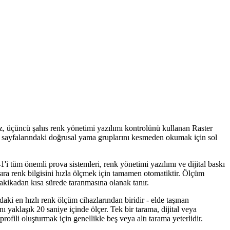
az, üçüncü şahıs renk yönetimi yazılımı kontrolünü kullanan Raster
tam sayfalarındaki doğrusal yama gruplarını kesmeden okumak için sol
1'i tüm önemli prova sistemleri, renk yönetimi yazılımı ve dijital baskı
r sıra renk bilgisini hızla ölçmek için tamamen otomatiktir. Ölçüm
dakikadan kısa sürede taranmasına olanak tanır.
i en hızlı renk ölçüm cihazlarından biridir - elde taşınan
 yaklaşık 20 saniye içinde ölçer. Tek bir tarama, dijital veya
ofili oluşturmak için genellikle beş veya altı tarama yeterlidir.