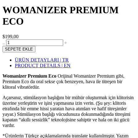
WOMANIZER PREMIUM
ECO
$199,00
SEPETE EKLE
ÜRÜN DETAYLARI | TR
PRODUCT DETAILS | EN
Womanizer Premium Eco
Orijinal Womanizer Premium gibi,
Premium Eco da oral sekse çok benzeyen, hava ile titreşen bir
klitoral vibratördür.
Açarsınız, stimülasyon başlığını bir mühür oluşturmak için klitorisin
üzerine yerleştirin ve işini yapmasına izin verin. (Şu şey: klitoris
etrafında bir emme hissi yaratan hava atımları ve hafif titreşimler
yayar.) Stimülasyon başlığı vücudunuza dokunmadığında titreşimi
kapatan “akıllı sessizlik” teknolojisine sahiptir ve hala on iki gücü
vardır.
*Ürünlerin Türkçe açıklamalarında translate kullanılmıştır. Yazım