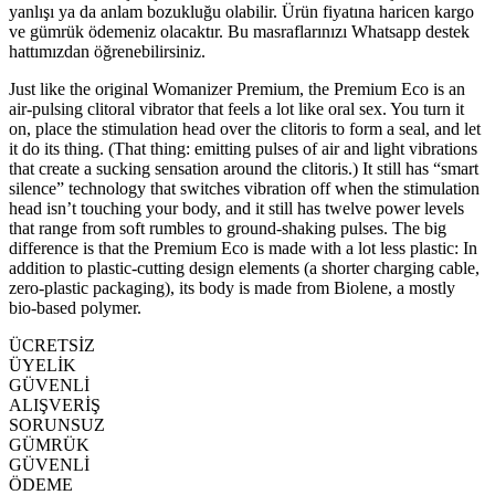
yanlışı ya da anlam bozukluğu olabilir. Ürün fiyatına haricen kargo
ve gümrük ödemeniz olacaktır. Bu masraflarınızı Whatsapp destek
hattımızdan öğrenebilirsiniz.
Just like the original Womanizer Premium, the Premium Eco is an
air-pulsing clitoral vibrator that feels a lot like oral sex. You turn it
on, place the stimulation head over the clitoris to form a seal, and let
it do its thing. (That thing: emitting pulses of air and light vibrations
that create a sucking sensation around the clitoris.) It still has “smart
silence” technology that switches vibration off when the stimulation
head isn’t touching your body, and it still has twelve power levels
that range from soft rumbles to ground-shaking pulses. The big
difference is that the Premium Eco is made with a lot less plastic: In
addition to plastic-cutting design elements (a shorter charging cable,
zero-plastic packaging), its body is made from Biolene, a mostly
bio-based polymer.
ÜCRETSİZ
ÜYELİK
GÜVENLİ
ALIŞVERİŞ
SORUNSUZ
GÜMRÜK
GÜVENLİ
ÖDEME