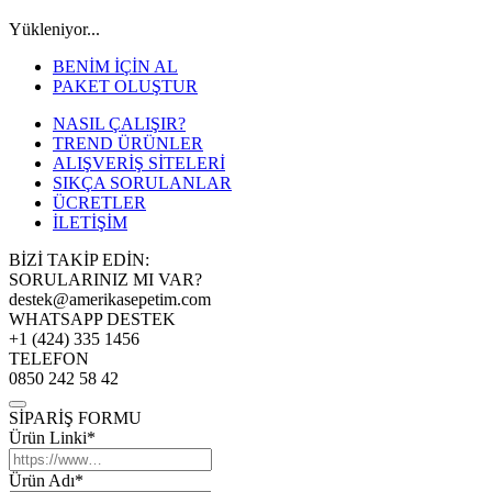
Yükleniyor...
BENİM İÇİN AL
PAKET OLUŞTUR
NASIL ÇALIŞIR?
TREND ÜRÜNLER
ALIŞVERİŞ SİTELERİ
SIKÇA SORULANLAR
ÜCRETLER
İLETİŞİM
BİZİ TAKİP EDİN:
SORULARINIZ MI VAR?
destek@amerikasepetim.com
WHATSAPP DESTEK
+1 (424) 335 1456
TELEFON
0850 242 58 42
SİPARİŞ FORMU
Ürün Linki*
Ürün Adı*