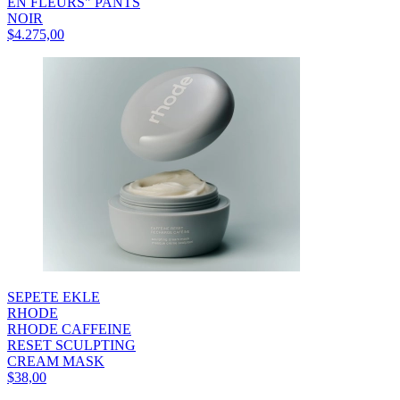
EN FLEURS" PANTS
NOIR
$4.275,00
SEPETE EKLE
RHODE
RHODE CAFFEINE
RESET SCULPTING
CREAM MASK
$38,00