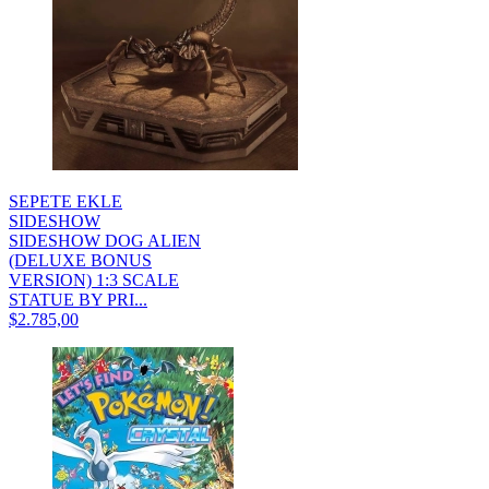
SEPETE EKLE
SIDESHOW
SIDESHOW DOG ALIEN
(DELUXE BONUS
VERSION) 1:3 SCALE
STATUE BY PRI...
$2.785,00