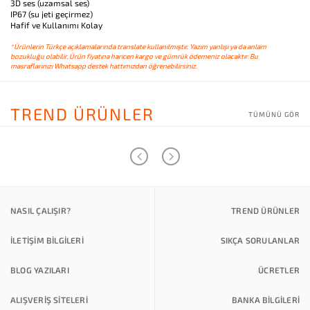
3D ses (uzamsal ses)
IP67 (su jeti geçirmez)
Hafif ve Kullanımı Kolay
*Ürünlerin Türkçe açıklamalarında translate kullanılmıştır. Yazım yanlışı ya da anlam
bozukluğu olabilir. Ürün fiyatına haricen kargo ve gümrük ödemeniz olacaktır. Bu
masraflarınızı Whatsapp destek hattımızdan öğrenebilirsiniz.
TREND ÜRÜNLER
TÜMÜNÜ GÖR
NASIL ÇALIŞIR?
TREND ÜRÜNLER
İLETİŞİM BİLGİLERİ
SIKÇA SORULANLAR
BLOG YAZILARI
ÜCRETLER
ALIŞVERİŞ SİTELERİ
BANKA BILGILERI