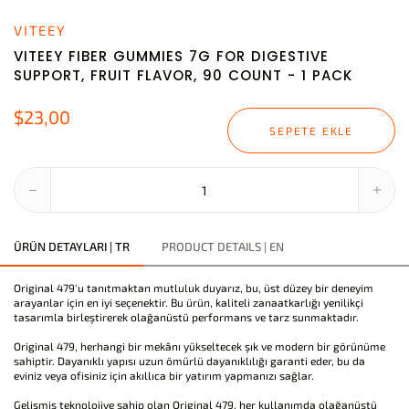
VITEEY
VITEEY FIBER GUMMIES 7G FOR DIGESTIVE
SUPPORT, FRUIT FLAVOR, 90 COUNT - 1 PACK
$23,00
SEPETE EKLE
ÜRÜN DETAYLARI | TR
PRODUCT DETAILS | EN
Original 479'u tanıtmaktan mutluluk duyarız, bu, üst düzey bir deneyim
arayanlar için en iyi seçenektir. Bu ürün, kaliteli zanaatkarlığı yenilikçi
tasarımla birleştirerek olağanüstü performans ve tarz sunmaktadır.
Original 479, herhangi bir mekânı yükseltecek şık ve modern bir görünüme
sahiptir. Dayanıklı yapısı uzun ömürlü dayanıklılığı garanti eder, bu da
eviniz veya ofisiniz için akıllıca bir yatırım yapmanızı sağlar.
Gelişmiş teknolojiye sahip olan Original 479, her kullanımda olağanüstü