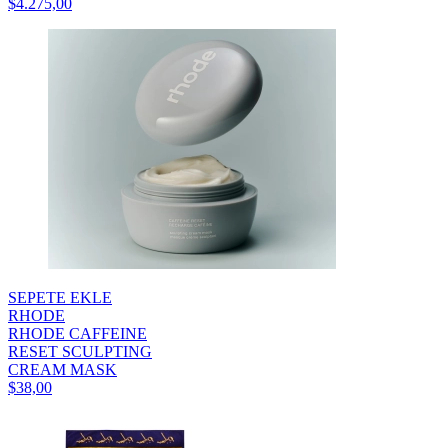
$4.275,00
SEPETE EKLE
RHODE
RHODE CAFFEINE
RESET SCULPTING
CREAM MASK
$38,00