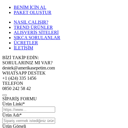
BENİM İÇİN AL
PAKET OLUŞTUR
NASIL ÇALIŞIR?
TREND ÜRÜNLER
ALIŞVERİŞ SİTELERİ
SIKÇA SORULANLAR
ÜCRETLER
İLETİŞİM
BİZİ TAKİP EDİN:
SORULARINIZ MI VAR?
destek@amerikasepetim.com
WHATSAPP DESTEK
+1 (424) 335 1456
TELEFON
0850 242 58 42
SİPARİŞ FORMU
Ürün Linki*
Ürün Adı*
Ürün Görseli