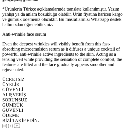
*Ürünlerin Türkçe açıklamalarında translate kullanılmıştır. Yazım
yanlışı ya da anlam bozukluğu olabilir. Ürün fiyatına haricen kargo
ve gümrük ödemeniz olacaktır. Bu masraflarınızı Whatsapp destek
hattımızdan öğrenebilirsiniz.
Anti-wrinkle face serum
Even the deepest wrinkles will visibly benefit from this fast-
absorbing microemulsion serum as it diffuses a unique cocktail of
powerful anti-wrinkle active ingredients to the skin. Acting as a
tensing veil while providing the sensation of complete comfort, the
features are lifted and the face gradually appears smoother and
rejuvenated.
ÜCRETSİZ
ÜYELİK
GÜVENLİ
ALIŞVERİŞ
SORUNSUZ
GÜMRÜK
GÜVENLİ
ÖDEME
BİZİ TAKİP EDİN: