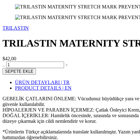
TRILASTIN
TRILASTIN MATERNITY ST
$42,00
SEPETE EKLE
ÜRÜN DETAYLARI | TR
PRODUCT DETAILS | EN
GEBELİK ÇATLARINI ÖNLEME: Vücudunuz büyüdükçe yara ve çatlak izl
güvenle kullanılabilir.
HİPOALERJEN VE PARABEN İÇERMEZ: Çatlak Önleyici Krem, nemi ve nem
DOĞAL İÇERİKLER: Hamilelik öncesinde, sırasında ve sonrasında vücud
düzeye çıkarmak için cildi nemlendirir ve korur.
*Ürünlerin Türkçe açıklamalarında translate kullanılmıştır. Yazım yan
hattımızdan öğrenebilirsiniz.