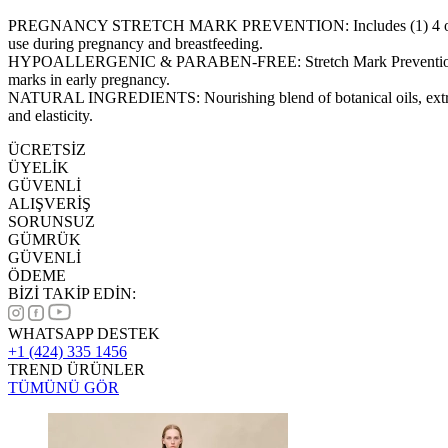
PREGNANCY STRETCH MARK PREVENTION: Includes (1) 4 oz jar of Mate
use during pregnancy and breastfeeding.
HYPOALLERGENIC & PARABEN-FREE: Stretch Mark Prevention Cream is a
marks in early pregnancy.
NATURAL INGREDIENTS: Nourishing blend of botanical oils, extracts 
and elasticity.
ÜCRETSİZ
ÜYELİK
GÜVENLİ
ALIŞVERİŞ
SORUNSUZ
GÜMRÜK
GÜVENLİ
ÖDEME
BİZİ TAKİP EDİN:
WHATSAPP DESTEK
+1 (424) 335 1456
TREND ÜRÜNLER
TÜMÜNÜ GÖR