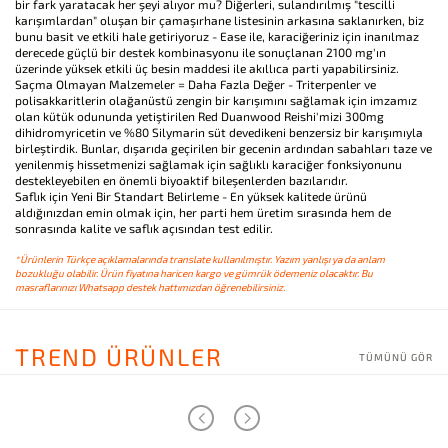
bir fark yaratacak her şeyi alıyor mu? Diğerleri, sulandırılmış "tescilli
karışımlardan" oluşan bir çamaşırhane listesinin arkasına saklanırken, biz
bunu basit ve etkili hale getiriyoruz - Ease ile, karaciğeriniz için inanılmaz
derecede güçlü bir destek kombinasyonu ile sonuçlanan 2100 mg'ın
üzerinde yüksek etkili üç besin maddesi ile akıllıca parti yapabilirsiniz.
Saçma Olmayan Malzemeler = Daha Fazla Değer - Triterpenler ve
polisakkaritlerin olağanüstü zengin bir karışımını sağlamak için imzamız
olan kütük odununda yetiştirilen Red Duanwood Reishi'mizi 300mg
dihidromyricetin ve %80 Silymarin süt devedikeni benzersiz bir karışımıyla
birleştirdik. Bunlar, dışarıda geçirilen bir gecenin ardından sabahları taze ve
yenilenmiş hissetmenizi sağlamak için sağlıklı karaciğer fonksiyonunu
destekleyebilen en önemli biyoaktif bileşenlerden bazılarıdır.
Saflık için Yeni Bir Standart Belirleme - En yüksek kalitede ürünü
aldığınızdan emin olmak için, her parti hem üretim sırasında hem de
sonrasında kalite ve saflık açısından test edilir.
*Ürünlerin Türkçe açıklamalarında translate kullanılmıştır. Yazım yanlışı ya da anlam
bozukluğu olabilir. Ürün fiyatına haricen kargo ve gümrük ödemeniz olacaktır. Bu
masraflarınızı Whatsapp destek hattımızdan öğrenebilirsiniz.
TREND ÜRÜNLER
TÜMÜNÜ GÖR