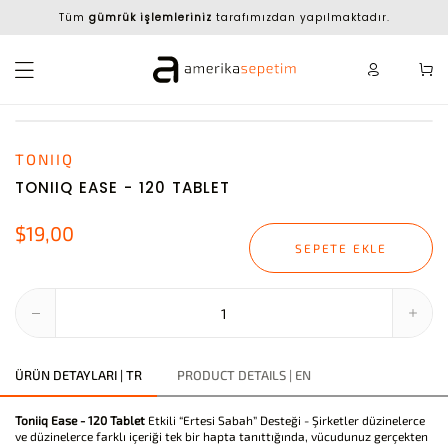
Tüm
gümrük işlemleriniz
tarafımızdan yapılmaktadır.
TONIIQ
TONIIQ EASE - 120 TABLET
$19,00
SEPETE EKLE
ÜRÜN DETAYLARI | TR
PRODUCT DETAILS | EN
Toniiq Ease - 120 Tablet
Etkili “Ertesi Sabah” Desteği - Şirketler düzinelerce
ve düzinelerce farklı içeriği tek bir hapta tanıttığında, vücudunuz gerçekten