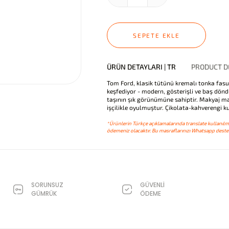
SEPETE EKLE
ÜRÜN DETAYLARI | TR
PRODUCT DE
Tom Ford, klasik tütünü kremalı tonka fasul
keşfediyor - modern, gösterişli ve baş dönd
taşının şık görünümüne sahiptir. Makyaj m
işçilikle oyulmuştur. Çikolata-kahverengi 
*Ürünlerin Türkçe açıklamalarında translate kullanılmı
ödemeniz olacaktır. Bu masraflarınızı Whatsapp destek
SORUNSUZ
GÜVENLİ
GÜMRÜK
ÖDEME