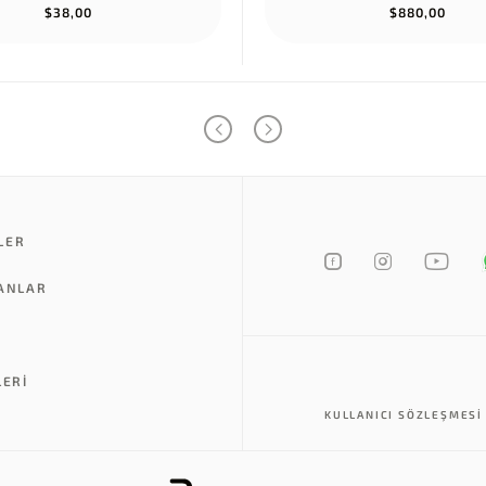
$38,00
$880,00
LER
LANLAR
LERI
KULLANICI SÖZLEŞMESI