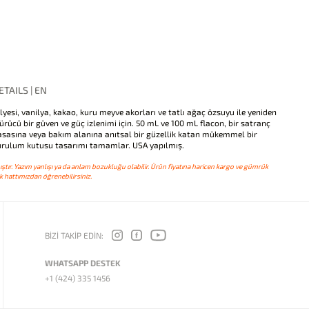
TAILS | EN
yesi, vanilya, kakao, kuru meyve akorları ve tatlı ağaç özsuyu ile yeniden
ürücü bir güven ve güç izlenimi için. 50 mL ve 100 mL flacon, bir satranç
asasına veya bakım alanına anıtsal bir güzellik katan mükemmel bir
kurulum kutusu tasarımı tamamlar. USA yapılmış.
ştır. Yazım yanlışı ya da anlam bozukluğu olabilir. Ürün fiyatına haricen kargo ve gümrük
 hattımızdan öğrenebilirsiniz.
BİZİ TAKİP EDİN:
WHATSAPP DESTEK
+1 (424) 335 1456