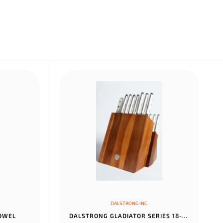
DALSTRONG INC.
TOWEL
DALSTRONG GLADIATOR SERIES 18-PIECE COLOSSAL KNIFE SET WITH BLOCK...