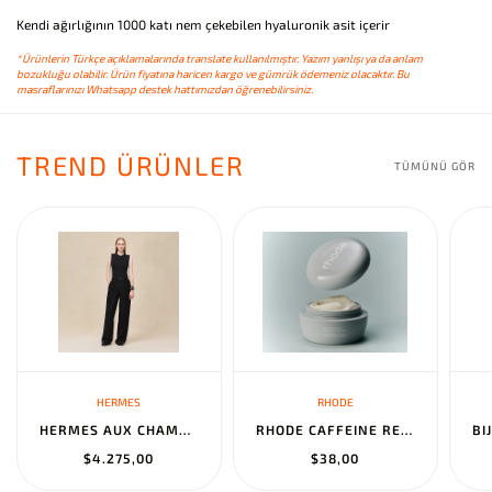
Kendi ağırlığının 1000 katı nem çekebilen hyaluronik asit içerir
*Ürünlerin Türkçe açıklamalarında translate kullanılmıştır. Yazım yanlışı ya da anlam
bozukluğu olabilir. Ürün fiyatına haricen kargo ve gümrük ödemeniz olacaktır. Bu
masraflarınızı Whatsapp destek hattımızdan öğrenebilirsiniz.
TREND ÜRÜNLER
TÜMÜNÜ GÖR
HERMES
RHODE
HERMES AUX CHAMPS EN FLEURS" PANTS NOIR
RHODE CAFFEINE RESET SCULPTING CREAM MASK
$4.275,00
$38,00