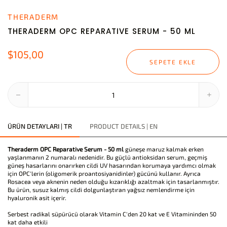
THERADERM
THERADERM OPC REPARATIVE SERUM - 50 ML
$105,00
SEPETE EKLE
ÜRÜN DETAYLARI | TR
PRODUCT DETAILS | EN
Theraderm OPC Reparative Serum - 50 ml
güneşe maruz kalmak erken
yaşlanmanın 2 numaralı nedenidir. Bu güçlü antioksidan serum, geçmiş
güneş hasarlarını onarırken cildi UV hasarından korumaya yardımcı olmak
için OPC'lerin (oligomerik proantosiyanidinler) gücünü kullanır. Ayrıca
Rosacea veya aknenin neden olduğu kızarıklığı azaltmak için tasarlanmıştır.
Bu ürün, susuz kalmış cildi dolgunlaştıran yağsız nemlendirme için
hyaluronik asit içerir.
Serbest radikal süpürücü olarak Vitamin C'den 20 kat ve E Vitamininden 50
kat daha etkili