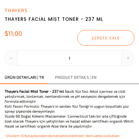
THAYERS
THAYERS FACIAL MIST TONER - 237 ML
$11,00
SEPETE EKLE
ÜRÜN DETAYLARI | TR
PRODUCT DETAILS | EN
Thayers Facial Mist Toner - 237 ml
Nazik Yüz Sisi: Alkol içermez ve cildi
yatıştırmak, tonlamak, nemlendirmek ve pH seviyesini dengelemek için
formüle edilmiştir
Kült Favori Formülü: Thayers'ın sevilen Yüz Toniği'ni uygun boyuttaki yüz
spreyi şişesinde deneyimleyin
Yüzde 98 Doğal Kökenli Malzemeler: Connecticut'taki bir aile çiftliğinde
özel olarak Thayers için yetiştirilen ve hasat edilen sertifikalı organik Witch
Hazel ve sertifikalı organik Aloe Vera ile yapılmıştır.
*Ürünlerin Türkçe açıklamalarında translate kullanılmıştır. Yazım yanlışı ya da anlam