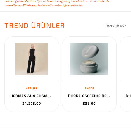
bozukluğu olabilir. Ürün fiyatına haricen kargo ve gümrük ödemeniz olacaktır. Bu
masraflarınızı Whatsapp destek hattımızdan öğrenebilirsiniz.
TREND ÜRÜNLER
TÜMÜNÜ GÖR
HERMES
RHODE
HERMES AUX CHAMPS EN FLEURS" PANTS NOIR
RHODE CAFFEINE RESET SCULPTING CREAM MASK
$4.275,00
$38,00