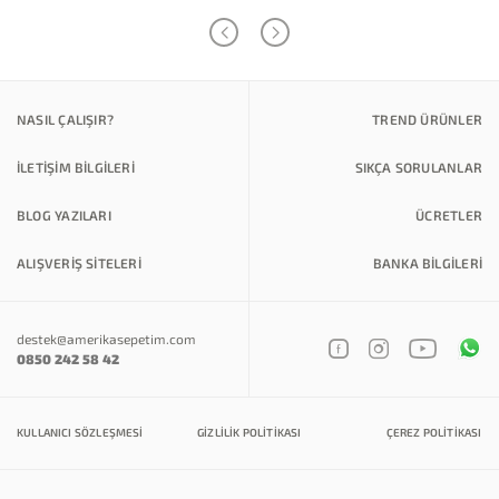
NASIL ÇALIŞIR?
TREND ÜRÜNLER
İLETİŞİM BİLGİLERİ
SIKÇA SORULANLAR
BLOG YAZILARI
ÜCRETLER
ALIŞVERİŞ SİTELERİ
BANKA BILGILERI
destek@amerikasepetim.com
0850 242 58 42
KULLANICI SÖZLEŞMESI
GIZLILIK POLITIKASI
ÇEREZ POLITIKASI