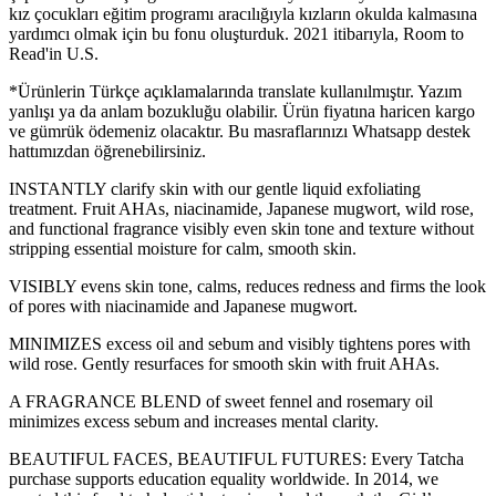
kız çocukları eğitim programı aracılığıyla kızların okulda kalmasına
yardımcı olmak için bu fonu oluşturduk. 2021 itibarıyla, Room to
Read'in U.S.
*Ürünlerin Türkçe açıklamalarında translate kullanılmıştır. Yazım
yanlışı ya da anlam bozukluğu olabilir. Ürün fiyatına haricen kargo
ve gümrük ödemeniz olacaktır. Bu masraflarınızı Whatsapp destek
hattımızdan öğrenebilirsiniz.
INSTANTLY clarify skin with our gentle liquid exfoliating
treatment. Fruit AHAs, niacinamide, Japanese mugwort, wild rose,
and functional fragrance visibly even skin tone and texture without
stripping essential moisture for calm, smooth skin.
VISIBLY evens skin tone, calms, reduces redness and firms the look
of pores with niacinamide and Japanese mugwort.
MINIMIZES excess oil and sebum and visibly tightens pores with
wild rose. Gently resurfaces for smooth skin with fruit AHAs.
A FRAGRANCE BLEND of sweet fennel and rosemary oil
minimizes excess sebum and increases mental clarity.
BEAUTIFUL FACES, BEAUTIFUL FUTURES: Every Tatcha
purchase supports education equality worldwide. In 2014, we