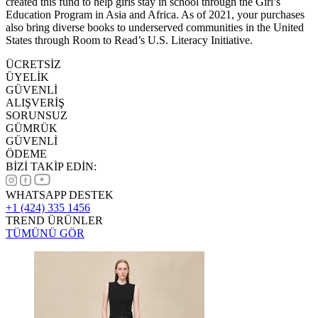
created this fund to help girls stay in school through the Girl’s
Education Program in Asia and Africa. As of 2021, your purchases
also bring diverse books to underserved communities in the United
States through Room to Read’s U.S. Literacy Initiative.
ÜCRETSİZ
ÜYELİK
GÜVENLİ
ALIŞVERİŞ
SORUNSUZ
GÜMRÜK
GÜVENLİ
ÖDEME
BİZİ TAKİP EDİN:
WHATSAPP DESTEK
+1 (424) 335 1456
TREND ÜRÜNLER
TÜMÜNÜ GÖR