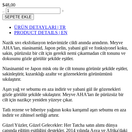
$48,00
SEPETE EKLE
ÜRÜN DETAYLARI | TR
PRODUCT DETAILS | EN
Nazik sıvı eksfoliasyon tedavimizle cildi anında arındırın. Meyve
AHA'ları, niasinamid, Japon pelin, yabani gül ve fonksiyonel koku,
sakin, pürüzsüz bir cilt için gerekli nemi çıkarmadan cilt tonunu ve
dokusunu gözle görülür şekilde eşitler.
Niasinamid ve Japon misk otu ile cilt tonunu görünür şekilde eşitler,
sakinleştirir, kızarıklığı azaltır ve gözeneklerin görünümünü
sıkılaştırır.
Aşırı yağ ve sebumu en aza indirir ve yabani gül ile gözenekleri
gözle görülür şekilde sıkılaştırır. Meyve AHA'ları ile pürüzsüz bir
cilt için nazikçe yeniden yüzeye çıkar.
Tatlı rezene ve biberiye yağının koku karışımıI aşırı sebumu en aza
indirir ve zihinsel netliği artırır.
Güzel Yüzler, Güzel Gelecekler: Her Tatcha satın alımı dünya
çapında eğitim eşitliğini destekler. 2014 yılında Asya ve Afrika'daki