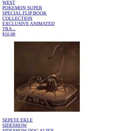
WEST
POKEMON SUPER
SPECIAL FLIP BOOK
COLLECTION
EXCLUSIVE ANIMATED
TRA...
$16,00
SEPETE EKLE
SIDESHOW
SIDESHOW DOG ALIEN