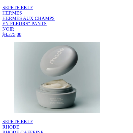
SEPETE EKLE
HERMES
HERMES AUX CHAMPS
EN FLEURS" PANTS
NOIR
$4.275,00
SEPETE EKLE
RHODE
RHODE CAFFEINE