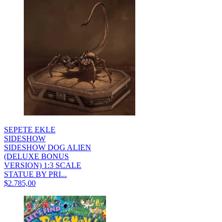
SEPETE EKLE
SIDESHOW
SIDESHOW DOG ALIEN
(DELUXE BONUS
VERSION) 1:3 SCALE
STATUE BY PRI...
$2.785,00