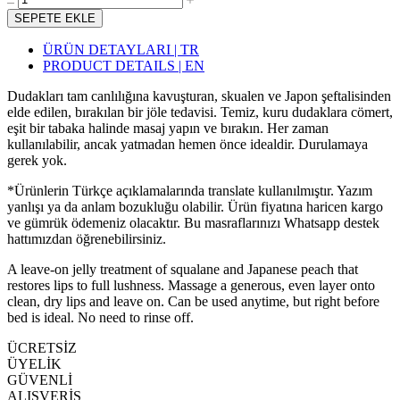
SEPETE EKLE
ÜRÜN DETAYLARI | TR
PRODUCT DETAILS | EN
Dudakları tam canlılığına kavuşturan, skualen ve Japon şeftalisinden
elde edilen, bırakılan bir jöle tedavisi. Temiz, kuru dudaklara cömert,
eşit bir tabaka halinde masaj yapın ve bırakın. Her zaman
kullanılabilir, ancak yatmadan hemen önce idealdir. Durulamaya
gerek yok.
*Ürünlerin Türkçe açıklamalarında translate kullanılmıştır. Yazım
yanlışı ya da anlam bozukluğu olabilir. Ürün fiyatına haricen kargo
ve gümrük ödemeniz olacaktır. Bu masraflarınızı Whatsapp destek
hattımızdan öğrenebilirsiniz.
A leave-on jelly treatment of squalane and Japanese peach that
restores lips to full lushness. Massage a generous, even layer onto
clean, dry lips and leave on. Can be used anytime, but right before
bed is ideal. No need to rinse off.
ÜCRETSİZ
ÜYELİK
GÜVENLİ
ALIŞVERİŞ