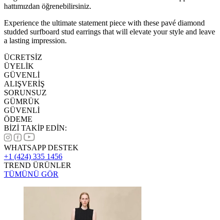
hattımızdan öğrenebilirsiniz.
Experience the ultimate statement piece with these pavé diamond
studded surfboard stud earrings that will elevate your style and leave
a lasting impression.
ÜCRETSİZ
ÜYELİK
GÜVENLİ
ALIŞVERİŞ
SORUNSUZ
GÜMRÜK
GÜVENLİ
ÖDEME
BİZİ TAKİP EDİN:
WHATSAPP DESTEK
+1 (424) 335 1456
TREND ÜRÜNLER
TÜMÜNÜ GÖR