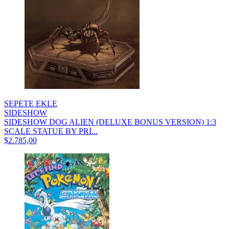
SEPETE EKLE
SIDESHOW
SIDESHOW DOG ALIEN (DELUXE BONUS VERSION) 1:3
SCALE STATUE BY PRI...
$2.785,00