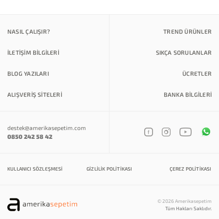
NASIL ÇALIŞIR?
TREND ÜRÜNLER
İLETİŞİM BİLGİLERİ
SIKÇA SORULANLAR
BLOG YAZILARI
ÜCRETLER
ALIŞVERİŞ SİTELERİ
BANKA BILGILERI
destek@amerikasepetim.com
0850 242 58 42
KULLANICI SÖZLEŞMESI
GIZLILIK POLITIKASI
ÇEREZ POLITIKASI
© 2026 Amerikasepetim
Tüm Hakları Saklıdır.