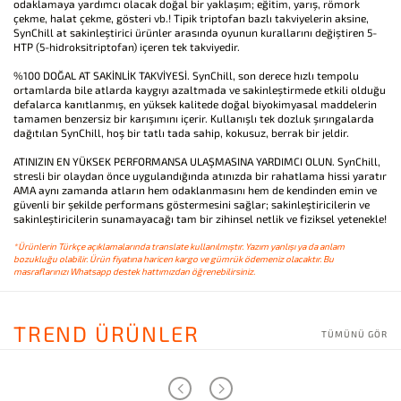
odaklamaya yardımcı olacak doğal bir yaklaşım; eğitim, yarış, römork
çekme, halat çekme, gösteri vb.! Tipik triptofan bazlı takviyelerin aksine,
SynChill at sakinleştirici ürünler arasında oyunun kurallarını değiştiren 5-
HTP (5-hidroksitriptofan) içeren tek takviyedir.
%100 DOĞAL AT SAKİNLİK TAKVİYESİ. SynChill, son derece hızlı tempolu
ortamlarda bile atlarda kaygıyı azaltmada ve sakinleştirmede etkili olduğu
defalarca kanıtlanmış, en yüksek kalitede doğal biyokimyasal maddelerin
tamamen benzersiz bir karışımını içerir. Kullanışlı tek dozluk şırıngalarda
dağıtılan SynChill, hoş bir tatlı tada sahip, kokusuz, berrak bir jeldir.
ATINIZIN EN YÜKSEK PERFORMANSA ULAŞMASINA YARDIMCI OLUN. SynChill,
stresli bir olaydan önce uygulandığında atınızda bir rahatlama hissi yaratır
AMA aynı zamanda atların hem odaklanmasını hem de kendinden emin ve
güvenli bir şekilde performans göstermesini sağlar; sakinleştiricilerin ve
sakinleştiricilerin sunamayacağı tam bir zihinsel netlik ve fiziksel yetenekle!
*Ürünlerin Türkçe açıklamalarında translate kullanılmıştır. Yazım yanlışı ya da anlam
bozukluğu olabilir. Ürün fiyatına haricen kargo ve gümrük ödemeniz olacaktır. Bu
masraflarınızı Whatsapp destek hattımızdan öğrenebilirsiniz.
TREND ÜRÜNLER
TÜMÜNÜ GÖR