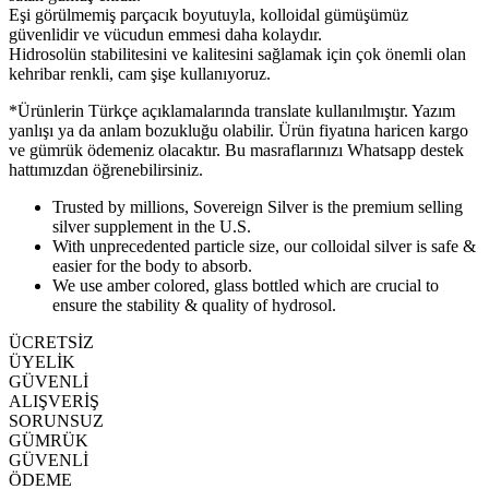
Eşi görülmemiş parçacık boyutuyla, kolloidal gümüşümüz
güvenlidir ve vücudun emmesi daha kolaydır.
Hidrosolün stabilitesini ve kalitesini sağlamak için çok önemli olan
kehribar renkli, cam şişe kullanıyoruz.
*Ürünlerin Türkçe açıklamalarında translate kullanılmıştır. Yazım
yanlışı ya da anlam bozukluğu olabilir. Ürün fiyatına haricen kargo
ve gümrük ödemeniz olacaktır. Bu masraflarınızı Whatsapp destek
hattımızdan öğrenebilirsiniz.
Trusted by millions, Sovereign Silver is the premium selling
silver supplement in the U.S.
With unprecedented particle size, our colloidal silver is safe &
easier for the body to absorb.
We use amber colored, glass bottled which are crucial to
ensure the stability & quality of hydrosol.
ÜCRETSİZ
ÜYELİK
GÜVENLİ
ALIŞVERİŞ
SORUNSUZ
GÜMRÜK
GÜVENLİ
ÖDEME