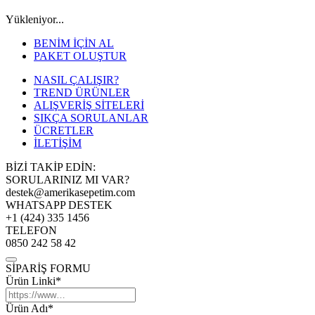
Yükleniyor...
BENİM İÇİN AL
PAKET OLUŞTUR
NASIL ÇALIŞIR?
TREND ÜRÜNLER
ALIŞVERİŞ SİTELERİ
SIKÇA SORULANLAR
ÜCRETLER
İLETİŞİM
BİZİ TAKİP EDİN:
SORULARINIZ MI VAR?
destek@amerikasepetim.com
WHATSAPP DESTEK
+1 (424) 335 1456
TELEFON
0850 242 58 42
SİPARİŞ FORMU
Ürün Linki*
Ürün Adı*