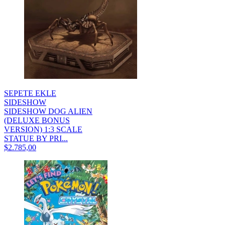
SEPETE EKLE
SIDESHOW
SIDESHOW DOG ALIEN
(DELUXE BONUS
VERSION) 1:3 SCALE
STATUE BY PRI...
$2.785,00