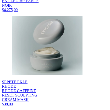
EN FLEURS" PANTS
NOIR
$4.275,00
SEPETE EKLE
RHODE
RHODE CAFFEINE
RESET SCULPTING
CREAM MASK
$38,00