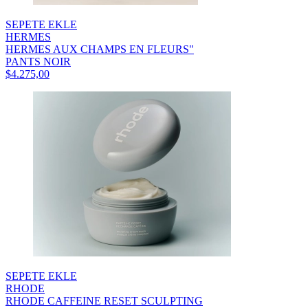
SEPETE EKLE
HERMES
HERMES AUX CHAMPS EN FLEURS"
PANTS NOIR
$4.275,00
SEPETE EKLE
RHODE
RHODE CAFFEINE RESET SCULPTING