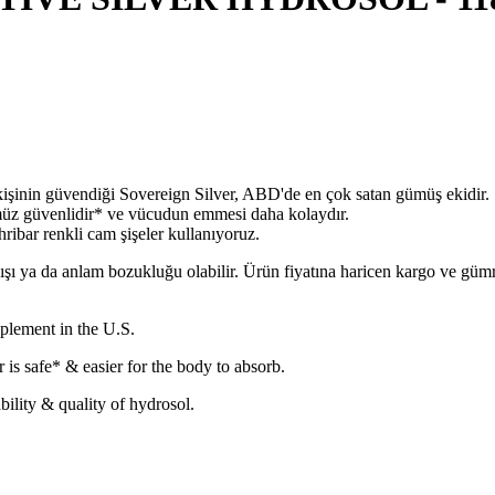
işinin güvendiği Sovereign Silver, ABD'de en çok satan gümüş ekidir.
müz güvenlidir* ve vücudun emmesi daha kolaydır.
hribar renkli cam şişeler kullanıyoruz.
lışı ya da anlam bozukluğu olabilir. Ürün fiyatına haricen kargo ve gü
pplement in the U.S.
r is safe* & easier for the body to absorb.
bility & quality of hydrosol.