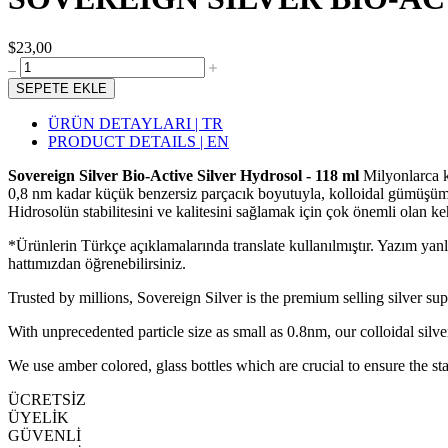
$23,00
SEPETE EKLE
ÜRÜN DETAYLARI | TR
PRODUCT DETAILS | EN
Sovereign Silver Bio-Active Silver Hydrosol - 118 ml
Milyonlarca k
0,8 nm kadar küçük benzersiz parçacık boyutuyla, kolloidal gümüşü
Hidrosolün stabilitesini ve kalitesini sağlamak için çok önemli olan ke
*Ürünlerin Türkçe açıklamalarında translate kullanılmıştır. Yazım yan
hattımızdan öğrenebilirsiniz.
Trusted by millions, Sovereign Silver is the premium selling silver su
With unprecedented particle size as small as 0.8nm, our colloidal silve
We use amber colored, glass bottles which are crucial to ensure the sta
ÜCRETSİZ
ÜYELİK
GÜVENLİ