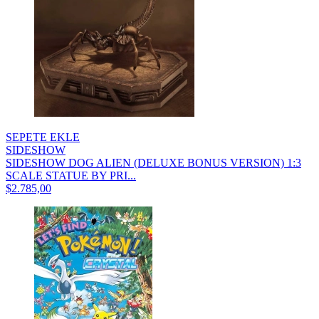
SEPETE EKLE
SIDESHOW
SIDESHOW DOG ALIEN (DELUXE BONUS VERSION) 1:3
SCALE STATUE BY PRI...
$2.785,00