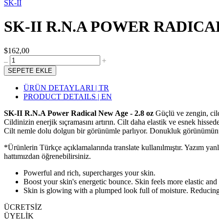
SK-II
SK-II R.N.A POWER RADICAL
$162,00
SEPETE EKLE
ÜRÜN DETAYLARI | TR
PRODUCT DETAILS | EN
SK-II R.N.A Power Radical New Age - 2.8 oz
Güçlü ve zengin, cild
Cildinizin enerjik sıçramasını artırın. Cilt daha elastik ve esnek hissede
Cilt nemle dolu dolgun bir görünümle parlıyor. Donukluk görünümün
*Ürünlerin Türkçe açıklamalarında translate kullanılmıştır. Yazım yan
hattımızdan öğrenebilirsiniz.
Powerful and rich, supercharges your skin.
Boost your skin's energetic bounce. Skin feels more elastic and
Skin is glowing with a plumped look full of moisture. Reducing
ÜCRETSİZ
ÜYELİK