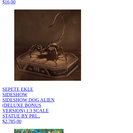
$16,00
SEPETE EKLE
SIDESHOW
SIDESHOW DOG ALIEN
(DELUXE BONUS
VERSION) 1:3 SCALE
STATUE BY PRI...
$2.785,00