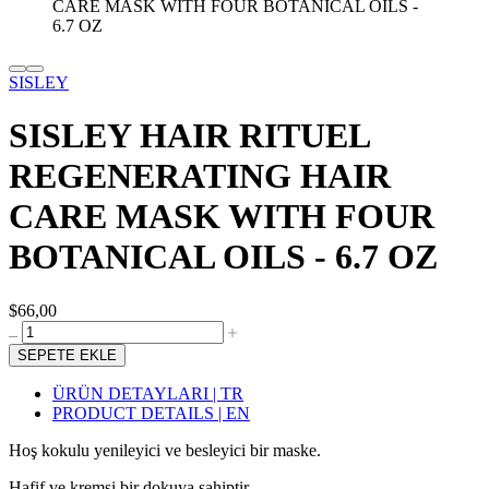
SISLEY
SISLEY HAIR RITUEL
REGENERATING HAIR
CARE MASK WITH FOUR
BOTANICAL OILS - 6.7 OZ
$66,00
SEPETE EKLE
ÜRÜN DETAYLARI | TR
PRODUCT DETAILS | EN
Hoş kokulu yenileyici ve besleyici bir maske.
Hafif ve kremsi bir dokuya sahiptir.