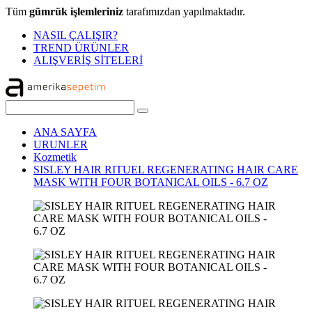
Tüm
gümrük işlemleriniz
tarafımızdan yapılmaktadır.
NASIL ÇALIŞIR?
TREND ÜRÜNLER
ALIŞVERİŞ SİTELERİ
ANA SAYFA
URUNLER
Kozmetik
SISLEY HAIR RITUEL REGENERATING HAIR CARE
MASK WITH FOUR BOTANICAL OILS - 6.7 OZ