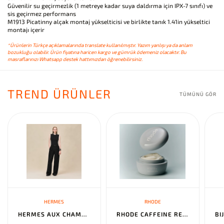
Güvenilir su geçirmezlik (1 metreye kadar suya daldırma için IPX-7 sınıfı) ve
sis geçirmez performans
M1913 Picatinny alçak montaj yükselticisi ve birlikte tanık 1.41in yükseltici
montajı içerir
*Ürünlerin Türkçe açıklamalarında translate kullanılmıştır. Yazım yanlışı ya da anlam
bozukluğu olabilir. Ürün fiyatına haricen kargo ve gümrük ödemeniz olacaktır. Bu
masraflarınızı Whatsapp destek hattımızdan öğrenebilirsiniz.
TREND ÜRÜNLER
TÜMÜNÜ GÖR
HERMES
RHODE
HERMES AUX CHAMPS EN FLEURS" PANTS NOIR
RHODE CAFFEINE RESET SCULPTING CREAM MASK