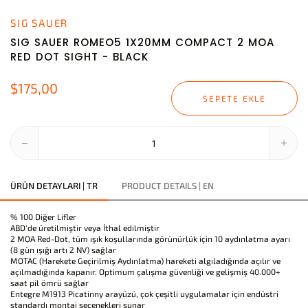
SIG SAUER
SIG SAUER ROMEO5 1X20MM COMPACT 2 MOA
RED DOT SIGHT - BLACK
$175,00
SEPETE EKLE
ÜRÜN DETAYLARI | TR
PRODUCT DETAILS | EN
% 100 Diğer Lifler
ABD'de üretilmiştir veya İthal edilmiştir
2 MOA Red-Dot, tüm ışık koşullarında görünürlük için 10 aydınlatma ayarı
(8 gün ışığı artı 2 NV) sağlar
MOTAC (Harekete Geçirilmiş Aydınlatma) hareketi algıladığında açılır ve
açılmadığında kapanır. Optimum çalışma güvenliği ve gelişmiş 40.000+
saat pil ömrü sağlar
Entegre M1913 Picatinny arayüzü, çok çeşitli uygulamalar için endüstri
standardı montaj seçenekleri sunar