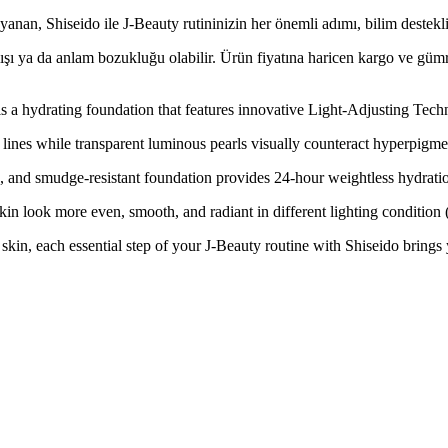
yanan, Shiseido ile J-Beauty rutininizin her önemli adımı, bilim destekl
lışı ya da anlam bozukluğu olabilir. Ürün fiyatına haricen kargo ve gü
 a hydrating foundation that features innovative Light-Adjusting Technol
 lines while transparent luminous pearls visually counteract hyperpigme
se, and smudge-resistant foundation provides 24-hour weightless hydrat
kin look more even, smooth, and radiant in different lighting condition 
e skin, each essential step of your J-Beauty routine with Shiseido brin