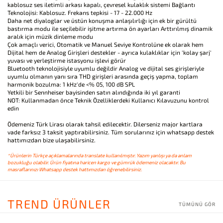
kablosuz ses iletimli arkası kapalı, çevresel kulaklık sistemi Bağlantı
Teknolojisi: Kablosuz. Frekans tepkisi - 17 - 22.000 Hz
Daha net diyaloglar ve üstün konuşma anlaşılırlığı için ek bir gürültü
bastırma modu ile seçilebilir işitme artırma ön ayarları Arttırılmış dinamik
aralık için müzik dinleme modu
Çok amaçlı verici, Otomatik ve Manuel Seviye Kontrolüne ek olarak hem
Dijital hem de Analog Girişleri destekler - ayrıca kulaklıklar için 'kolay şarj'
yuvası ve yerleştirme istasyonu işlevi görür
Bluetooth teknolojisiyle uyumlu değildir Analog ve dijital ses girişleriyle
uyumlu olmanın yanı sıra THD girişleri arasında geçiş yapma, toplam
harmonik bozulma: 1 kHz'de <% 05, 100 dB SPL
Yetkili bir Sennheiser bayisinden satın alındığında iki yıl garanti
NOT: Kullanmadan önce Teknik Özelliklerdeki Kullanıcı Kılavuzunu kontrol
edin
Ödemeniz Türk Lirası olarak tahsil edilecektir. Dilerseniz major kartlara
vade farksız 3 taksit yaptırabilirsiniz. Tüm sorularınız için whatsapp destek
hattımızdan bize ulaşabilirsiniz.
*Ürünlerin Türkçe açıklamalarında translate kullanılmıştır. Yazım yanlışı ya da anlam
bozukluğu olabilir. Ürün fiyatına haricen kargo ve gümrük ödemeniz olacaktır. Bu
masraflarınızı Whatsapp destek hattımızdan öğrenebilirsiniz.
TREND ÜRÜNLER
TÜMÜNÜ GÖR