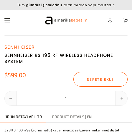
Tüm
gümrük işlemleriniz
tarafımızdan yapılmaktadır.
SENNHEISER
SENNHEISER RS 195 RF WIRELESS HEADPHONE
SYSTEM
$599,00
SEPETE EKLE
ÜRÜN DETAYLARI | TR
PRODUCT DETAILS | EN
328ft / 100m'ye (görüş hattı) kadar menzil sağlayan mükemmel dijital