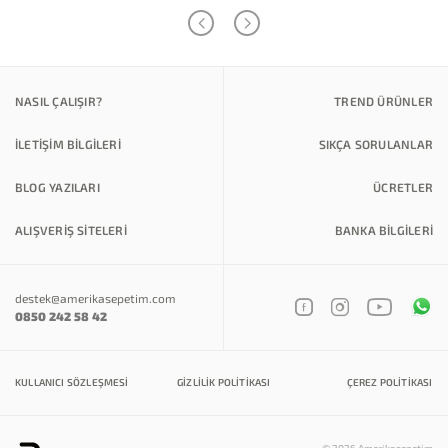
NASIL ÇALIŞIR?
TREND ÜRÜNLER
İLETİŞİM BİLGİLERİ
SIKÇA SORULANLAR
BLOG YAZILARI
ÜCRETLER
ALIŞVERİŞ SİTELERİ
BANKA BILGILERI
destek@amerikasepetim.com
0850 242 58 42
KULLANICI SÖZLEŞMESI
GIZLILIK POLITIKASI
ÇEREZ POLITIKASI