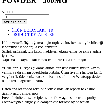
POWDER - 500MG
$200,00
SEPETE EKLE
ÜRÜN DETAYLARI | TR
PRODUCT DETAILS | EN
Kalite ve şeffaflığı sağlamak için toplu ve lot, herkesin görebileceği
laboratuvar raporlarıyla kodlanmıştır.
Saflığı sağlamak için katkı maddeleri, eksipiyanlar ve akış ajanları
içermez.
Yapışma ile kaybı telafi etmek için biraz fazla tartılmıştır.
*Ürünlerin Türkçe açıklamalarında translate kullanılmıştır. Yazım
yanlışı ya da anlam bozukluğu olabilir. Ürün fiyatına haricen kargo
ve gümrük ödemeniz olacaktır. Bu masraflarınızı Whatsapp destek
hattımızdan öğrenebilirsiniz.
Batch and lot coded with publicly visible lab reports to ensure
quality and transparency.
Free of adulterants, excipients and flow agents to ensure purity.
Over-weighed slightly to compensate for loss by adhesion.