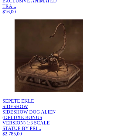
EXCLUSIVE ANIMATED
TRA...
$16,00
SEPETE EKLE
SIDESHOW
SIDESHOW DOG ALIEN
(DELUXE BONUS
VERSION) 1:3 SCALE
STATUE BY PRI...
$2.785,00