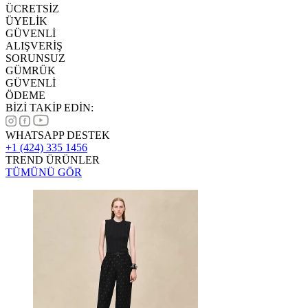
ÜCRETSİZ
ÜYELİK
GÜVENLİ
ALIŞVERİŞ
SORUNSUZ
GÜMRÜK
GÜVENLİ
ÖDEME
BİZİ TAKİP EDİN:
WHATSAPP DESTEK
+1 (424) 335 1456
TREND ÜRÜNLER
TÜMÜNÜ GÖR