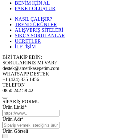
BENİM İÇİN AL
PAKET OLUŞTUR
NASIL ÇALIŞIR?
TREND ÜRÜNLER
ALIŞVERİŞ SİTELERİ
SIKÇA SORULANLAR
ÜCRETLER
İLETİŞİM
BİZİ TAKİP EDİN:
SORULARINIZ MI VAR?
destek@amerikasepetim.com
WHATSAPP DESTEK
+1 (424) 335 1456
TELEFON
0850 242 58 42
SİPARİŞ FORMU
Ürün Linki*
Ürün Adı*
Ürün Görseli