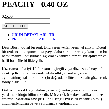
PEACHY - 0.40 OZ
$25,00
SEPETE EKLE
ÜRÜN DETAYLARI | TR
PRODUCT DETAILS | EN
Dew Blush, doğal bir renk tonu veren vegan krem-jel allıktır. Doğal
bir renk tonu oluşturmanıza (veya daha derin bir renk yıkama için bu
nemli makyajı oluşturmanıza) olanak tanıyan tombul bir aplikatör ve
hafif formülle birlikte gelir.
Kızar ama daha iyi. Hiçbir zaman çizgili veya düzensiz olmayan bu
sıcak, şeftali rengi harmanlanabilir allık, kesintisiz, içten
aydınlatılmış ışıltılı bir allık için doğrudan ciltte erir ve altı güzel renk
tonuyla sunulur.
Dut özünün cildi aydınlatmaya ve pigmentasyonu soldurmaya
yardımcı olduğu bilinmektedir. Mürver Özü serbest radikallerle ve
çevresel hasarlarla savaşır. Çuha Çiçeği Özü kuru ve tahriş olmuş
cildi nemlendirmeye ve yatıştırmaya yardımcı olur.