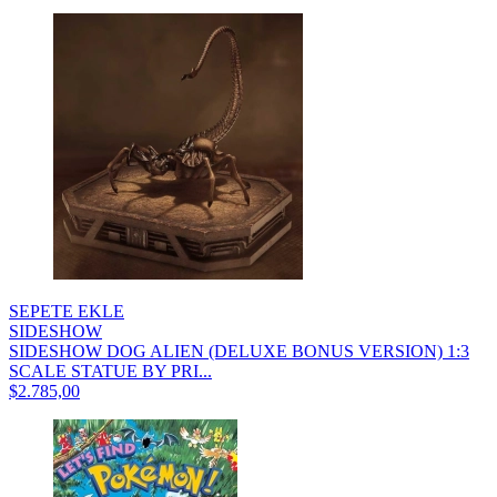
SEPETE EKLE
SIDESHOW
SIDESHOW DOG ALIEN (DELUXE BONUS VERSION) 1:3
SCALE STATUE BY PRI...
$2.785,00