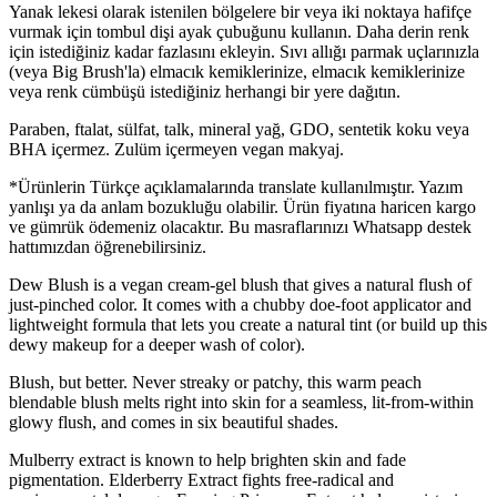
Yanak lekesi olarak istenilen bölgelere bir veya iki noktaya hafifçe
vurmak için tombul dişi ayak çubuğunu kullanın. Daha derin renk
için istediğiniz kadar fazlasını ekleyin. Sıvı allığı parmak uçlarınızla
(veya Big Brush'la) elmacık kemiklerinize, elmacık kemiklerinize
veya renk cümbüşü istediğiniz herhangi bir yere dağıtın.
Paraben, ftalat, sülfat, talk, mineral yağ, GDO, sentetik koku veya
BHA içermez. Zulüm içermeyen vegan makyaj.
*Ürünlerin Türkçe açıklamalarında translate kullanılmıştır. Yazım
yanlışı ya da anlam bozukluğu olabilir. Ürün fiyatına haricen kargo
ve gümrük ödemeniz olacaktır. Bu masraflarınızı Whatsapp destek
hattımızdan öğrenebilirsiniz.
Dew Blush is a vegan cream-gel blush that gives a natural flush of
just-pinched color. It comes with a chubby doe-foot applicator and
lightweight formula that lets you create a natural tint (or build up this
dewy makeup for a deeper wash of color).
Blush, but better. Never streaky or patchy, this warm peach
blendable blush melts right into skin for a seamless, lit-from-within
glowy flush, and comes in six beautiful shades.
Mulberry extract is known to help brighten skin and fade
pigmentation. Elderberry Extract fights free-radical and