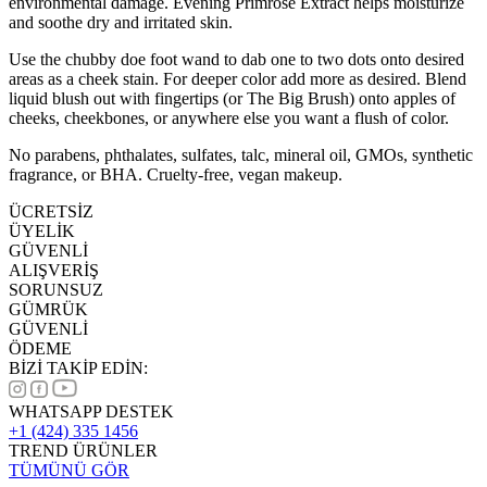
environmental damage. Evening Primrose Extract helps moisturize
and soothe dry and irritated skin.
Use the chubby doe foot wand to dab one to two dots onto desired
areas as a cheek stain. For deeper color add more as desired. Blend
liquid blush out with fingertips (or The Big Brush) onto apples of
cheeks, cheekbones, or anywhere else you want a flush of color.
No parabens, phthalates, sulfates, talc, mineral oil, GMOs, synthetic
fragrance, or BHA. Cruelty-free, vegan makeup.
ÜCRETSİZ
ÜYELİK
GÜVENLİ
ALIŞVERİŞ
SORUNSUZ
GÜMRÜK
GÜVENLİ
ÖDEME
BİZİ TAKİP EDİN:
WHATSAPP DESTEK
+1 (424) 335 1456
TREND ÜRÜNLER
TÜMÜNÜ GÖR