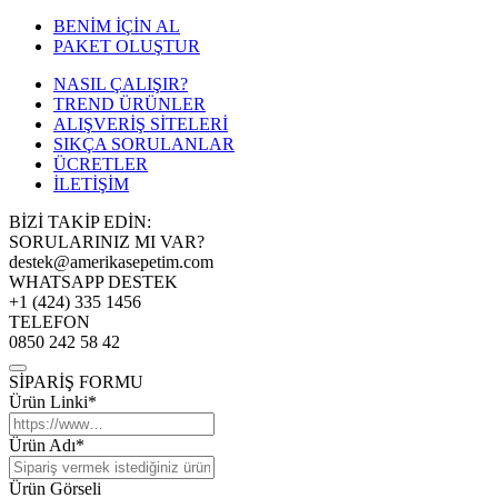
BENİM İÇİN AL
PAKET OLUŞTUR
NASIL ÇALIŞIR?
TREND ÜRÜNLER
ALIŞVERİŞ SİTELERİ
SIKÇA SORULANLAR
ÜCRETLER
İLETİŞİM
BİZİ TAKİP EDİN:
SORULARINIZ MI VAR?
destek@amerikasepetim.com
WHATSAPP DESTEK
+1 (424) 335 1456
TELEFON
0850 242 58 42
SİPARİŞ FORMU
Ürün Linki*
Ürün Adı*
Ürün Görseli