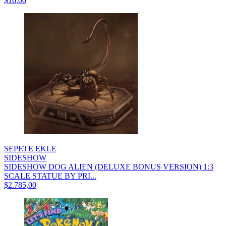
$16,00
SEPETE EKLE
SIDESHOW
SIDESHOW DOG ALIEN (DELUXE BONUS VERSION) 1:3
SCALE STATUE BY PRI...
$2.785,00