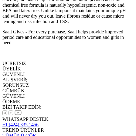
chemical free formula is naturally hypoallergenic, non-toxic and
BPA and latex free. Unlike tampons it maintains your unique pH
and will never dry you out, leave fibrous residue or cause micro
tearing and risk infection and TSS.
Saalt Gives - For every purchase, Saalt helps provide improved
period care and educational opportunities to women and girls in
need.
ÜCRETSİZ
ÜYELİK
GÜVENLİ
ALIŞVERİŞ
SORUNSUZ
GÜMRÜK
GÜVENLİ
ÖDEME
BİZİ TAKİP EDİN:
WHATSAPP DESTEK
+1 (424) 335 1456
TREND ÜRÜNLER
TÜMÜNÜ GÖR