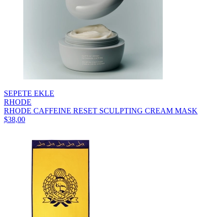
SEPETE EKLE
RHODE
RHODE CAFFEINE RESET SCULPTING CREAM MASK
$38,00