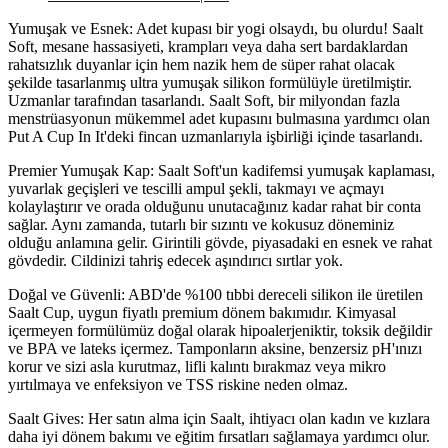
Yumuşak ve Esnek: Adet kupası bir yogi olsaydı, bu olurdu! Saalt
Soft, mesane hassasiyeti, krampları veya daha sert bardaklardan
rahatsızlık duyanlar için hem nazik hem de süper rahat olacak
şekilde tasarlanmış ultra yumuşak silikon formülüyle üretilmiştir.
Uzmanlar tarafından tasarlandı. Saalt Soft, bir milyondan fazla
menstrüasyonun mükemmel adet kupasını bulmasına yardımcı olan
Put A Cup In It'deki fincan uzmanlarıyla işbirliği içinde tasarlandı.
Premier Yumuşak Kap: Saalt Soft'un kadifemsi yumuşak kaplaması,
yuvarlak geçişleri ve tescilli ampul şekli, takmayı ve açmayı
kolaylaştırır ve orada olduğunu unutacağınız kadar rahat bir conta
sağlar. Aynı zamanda, tutarlı bir sızıntı ve kokusuz döneminiz
olduğu anlamına gelir. Girintili gövde, piyasadaki en esnek ve rahat
gövdedir. Cildinizi tahriş edecek aşındırıcı sırtlar yok.
Doğal ve Güvenli: ABD'de %100 tıbbi dereceli silikon ile üretilen
Saalt Cup, uygun fiyatlı premium dönem bakımıdır. Kimyasal
içermeyen formülümüz doğal olarak hipoalerjeniktir, toksik değildir
ve BPA ve lateks içermez. Tamponların aksine, benzersiz pH'ınızı
korur ve sizi asla kurutmaz, lifli kalıntı bırakmaz veya mikro
yırtılmaya ve enfeksiyon ve TSS riskine neden olmaz.
Saalt Gives: Her satın alma için Saalt, ihtiyacı olan kadın ve kızlara
daha iyi dönem bakımı ve eğitim fırsatları sağlamaya yardımcı olur.