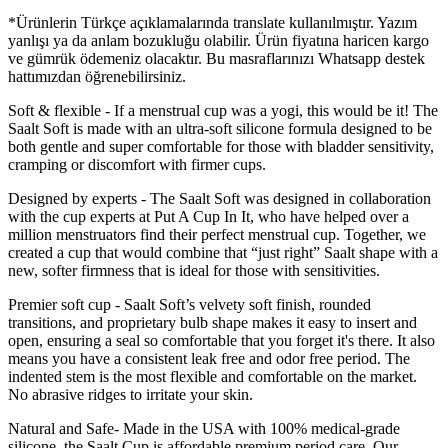
*Ürünlerin Türkçe açıklamalarında translate kullanılmıştır. Yazım
yanlışı ya da anlam bozukluğu olabilir. Ürün fiyatına haricen kargo
ve gümrük ödemeniz olacaktır. Bu masraflarınızı Whatsapp destek
hattımızdan öğrenebilirsiniz.
Soft & flexible - If a menstrual cup was a yogi, this would be it! The
Saalt Soft is made with an ultra-soft silicone formula designed to be
both gentle and super comfortable for those with bladder sensitivity,
cramping or discomfort with firmer cups.
Designed by experts - The Saalt Soft was designed in collaboration
with the cup experts at Put A Cup In It, who have helped over a
million menstruators find their perfect menstrual cup. Together, we
created a cup that would combine that “just right” Saalt shape with a
new, softer firmness that is ideal for those with sensitivities.
Premier soft cup - Saalt Soft’s velvety soft finish, rounded
transitions, and proprietary bulb shape makes it easy to insert and
open, ensuring a seal so comfortable that you forget it's there. It also
means you have a consistent leak free and odor free period. The
indented stem is the most flexible and comfortable on the market.
No abrasive ridges to irritate your skin.
Natural and Safe- Made in the USA with 100% medical-grade
silicone, the Saalt Cup is affordable premium period care. Our