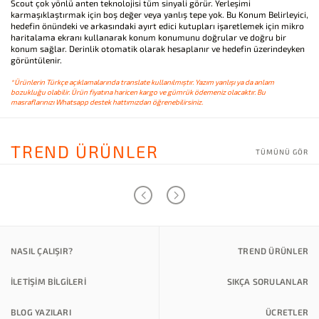
Scout çok yönlü anten teknolojisi tüm sinyali görür. Yerleşimi
karmaşıklaştırmak için boş değer veya yanlış tepe yok. Bu Konum Belirleyici,
hedefin önündeki ve arkasındaki ayırt edici kutupları işaretlemek için mikro
haritalama ekranı kullanarak konum konumunu doğrular ve doğru bir
konum sağlar. Derinlik otomatik olarak hesaplanır ve hedefin üzerindeyken
görüntülenir.
*Ürünlerin Türkçe açıklamalarında translate kullanılmıştır. Yazım yanlışı ya da anlam
bozukluğu olabilir. Ürün fiyatına haricen kargo ve gümrük ödemeniz olacaktır. Bu
masraflarınızı Whatsapp destek hattımızdan öğrenebilirsiniz.
TREND ÜRÜNLER
TÜMÜNÜ GÖR
NASIL ÇALIŞIR?
TREND ÜRÜNLER
İLETİŞİM BİLGİLERİ
SIKÇA SORULANLAR
BLOG YAZILARI
ÜCRETLER