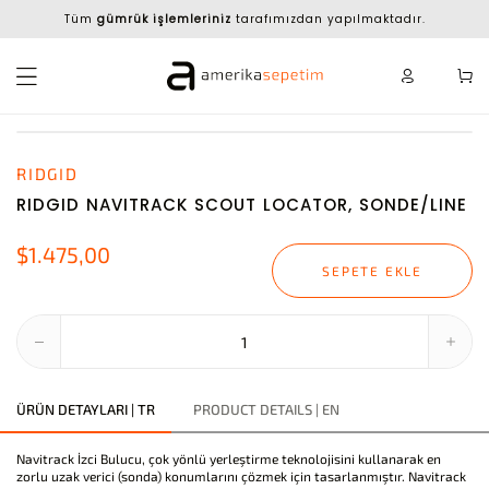
Tüm
gümrük işlemleriniz
tarafımızdan yapılmaktadır.
RIDGID
RIDGID NAVITRACK SCOUT LOCATOR, SONDE/LINE
$1.475,00
SEPETE EKLE
ÜRÜN DETAYLARI | TR
PRODUCT DETAILS | EN
Navitrack İzci Bulucu, çok yönlü yerleştirme teknolojisini kullanarak en
zorlu uzak verici (sonda) konumlarını çözmek için tasarlanmıştır. Navitrack