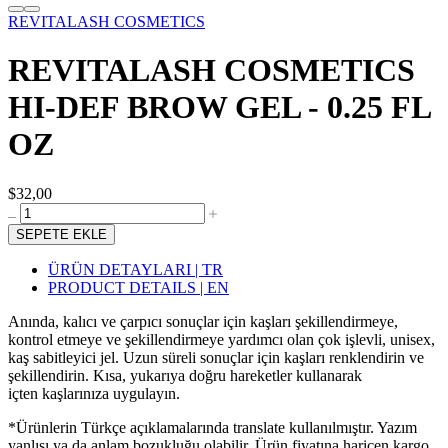
REVITALASH COSMETICS
REVITALASH COSMETICS
HI-DEF BROW GEL - 0.25 FL
OZ
$32,00
SEPETE EKLE
ÜRÜN DETAYLARI | TR
PRODUCT DETAILS | EN
Anında, kalıcı ve çarpıcı sonuçlar için kaşları şekillendirmeye,
kontrol etmeye ve şekillendirmeye yardımcı olan çok işlevli, unisex,
kaş sabitleyici jel. Uzun süreli sonuçlar için kaşları renklendirin ve
şekillendirin. Kısa, yukarıya doğru hareketler kullanarak
içten kaşlarınıza uygulayın.
*Ürünlerin Türkçe açıklamalarında translate kullanılmıştır. Yazım
yanlışı ya da anlam bozukluğu olabilir. Ürün fiyatına haricen kargo