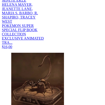
SEPETE EKLE
HELENA MAYER,
JEANETTE LANE,
MARIA S. BARBO, R.
SHAPIRO, TRACEY
WEST
POKEMON SUPER
SPECIAL FLIP BOOK
COLLECTION
EXCLUSIVE ANIMATED
TRA...
$16,00