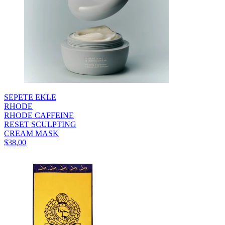
SEPETE EKLE
RHODE
RHODE CAFFEINE
RESET SCULPTING
CREAM MASK
$38,00