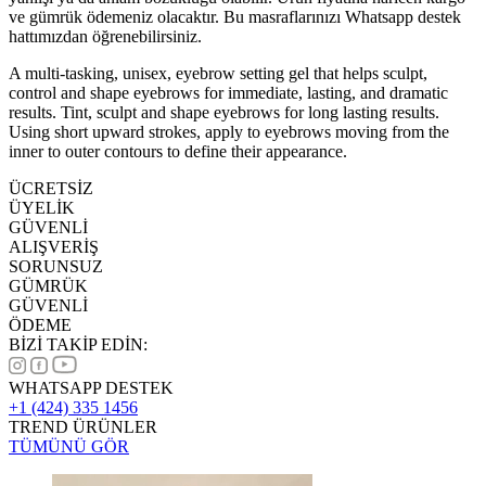
ve gümrük ödemeniz olacaktır. Bu masraflarınızı Whatsapp destek
hattımızdan öğrenebilirsiniz.
A multi-tasking, unisex, eyebrow setting gel that helps sculpt,
control and shape eyebrows for immediate, lasting, and dramatic
results. Tint, sculpt and shape eyebrows for long lasting results.
Using short upward strokes, apply to eyebrows moving from the
inner to outer contours to define their appearance.
ÜCRETSİZ
ÜYELİK
GÜVENLİ
ALIŞVERİŞ
SORUNSUZ
GÜMRÜK
GÜVENLİ
ÖDEME
BİZİ TAKİP EDİN:
WHATSAPP DESTEK
+1 (424) 335 1456
TREND ÜRÜNLER
TÜMÜNÜ GÖR