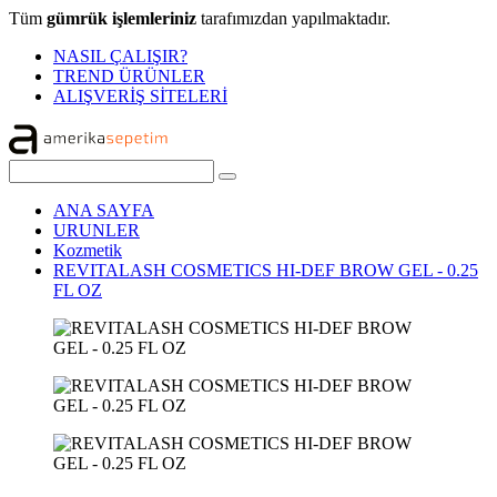
Tüm
gümrük işlemleriniz
tarafımızdan yapılmaktadır.
NASIL ÇALIŞIR?
TREND ÜRÜNLER
ALIŞVERİŞ SİTELERİ
ANA SAYFA
URUNLER
Kozmetik
REVITALASH COSMETICS HI-DEF BROW GEL - 0.25
FL OZ