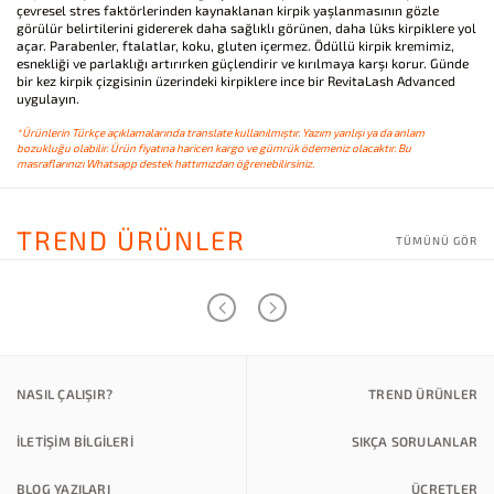
çevresel stres faktörlerinden kaynaklanan kirpik yaşlanmasının gözle
görülür belirtilerini gidererek daha sağlıklı görünen, daha lüks kirpiklere yol
açar. Parabenler, ftalatlar, koku, gluten içermez. Ödüllü kirpik kremimiz,
esnekliği ve parlaklığı artırırken güçlendirir ve kırılmaya karşı korur. Günde
bir kez kirpik çizgisinin üzerindeki kirpiklere ince bir RevitaLash Advanced
uygulayın.
*Ürünlerin Türkçe açıklamalarında translate kullanılmıştır. Yazım yanlışı ya da anlam
bozukluğu olabilir. Ürün fiyatına haricen kargo ve gümrük ödemeniz olacaktır. Bu
masraflarınızı Whatsapp destek hattımızdan öğrenebilirsiniz.
TREND ÜRÜNLER
TÜMÜNÜ GÖR
NASIL ÇALIŞIR?
TREND ÜRÜNLER
İLETİŞİM BİLGİLERİ
SIKÇA SORULANLAR
BLOG YAZILARI
ÜCRETLER