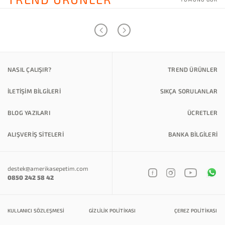
NASIL ÇALIŞIR?
TREND ÜRÜNLER
İLETİŞİM BİLGİLERİ
SIKÇA SORULANLAR
BLOG YAZILARI
ÜCRETLER
ALIŞVERİŞ SİTELERİ
BANKA BILGILERI
destek@amerikasepetim.com
0850 242 58 42
KULLANICI SÖZLEŞMESI
GIZLILIK POLITIKASI
ÇEREZ POLITIKASI