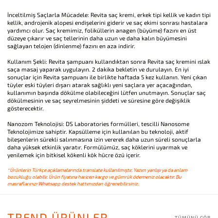
İnceltilmiş Saçlarla Mücadele: Revita saç kremi, erkek tipi kellik ve kadın tipi
kellik, androjenik alopesi endişelerini giderir ve saç ekimi sonrası hastalara
yardımcı olur. Saç kremimiz, foliküllerin anagen (büyüme) fazını en üst
düzeye çıkarır ve saç tellerinin daha uzun ve daha kalın büyümesini
sağlayan telojen (dinlenme) fazını en aza indirir.
Kullanım Şekli: Revita şampuanı kullandıktan sonra Revita saç kremini ıslak
saça masaj yaparak uygulayın. 2 dakika bekletin ve durulayın. En iyi
sonuçlar için Revita şampuanı ile birlikte haftada 5 kez kullanın. Yeni çıkan
tüyler eski tüyleri dışarı atarak sağlıklı yeni saçlara yer açacağından,
kullanımın başında dökülme olabileceğini lütfen unutmayın. Sonuçlar saç
dökülmesinin ve saç seyrelmesinin şiddeti ve süresine göre değişiklik
gösterecektir.
Nanozom Teknolojisi: DS Laboratories formülleri, tescilli Nanosome
Teknolojimize sahiptir. Kapsülleme için kullanılan bu teknoloji, aktif
bileşenlerin sürekli salınmasına izin vererek daha uzun süreli sonuçlarla
daha yüksek etkinlik yaratır. Formülümüz, saç köklerini uyarmak ve
yenilemek için bitkisel kökenli kök hücre özü içerir.
*Ürünlerin Türkçe açıklamalarında translate kullanılmıştır. Yazım yanlışı ya da anlam
bozukluğu olabilir. Ürün fiyatına haricen kargo ve gümrük ödemeniz olacaktır. Bu
masraflarınızı Whatsapp destek hattımızdan öğrenebilirsiniz.
TREND ÜRÜNLER
TÜMÜNÜ GÖR