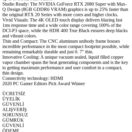
Studio Ready: The NVIDIA GeForce RTX 2080 Super with Max-
Q Design (8GB GDDR6 VRAM) graphics is up to 25% faster than
the original RTX 20 Series with more cores and higher clocks.
Vivid Visuals: The 4K OLED touch display delivers blazing fast
1ms response time and a wide color range covering 100% of the
DCI-P3 space, while the HDR 400 True Black ensures deep blacks
and vibrant colors.
Thin and Compact: The CNC aluminum unibody frame houses
incredible performance in the most compact footprint possible, while
remaining remarkably durable and just 0. 7" thin.
Innovative Cooling: A unique vacuum sealed, liquid filled copper
vapor chamber spans the heat generating components and is the key
to getting maximum performance and user comfort in a compact,
thin design.
Connectivity technology: HDMI
2020 PC Gamer Editors Pick Award Winner
ÜCRETSİZ
ÜYELİK
GÜVENLİ
ALIŞVERİŞ
SORUNSUZ
GÜMRÜK
GÜVENLİ
ÖDEME