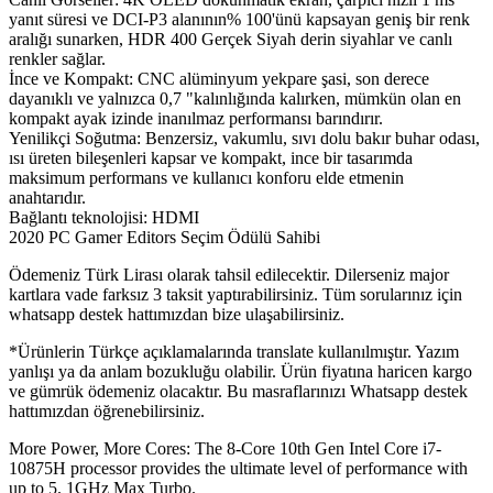
yanıt süresi ve DCI-P3 alanının% 100'ünü kapsayan geniş bir renk
aralığı sunarken, HDR 400 Gerçek Siyah derin siyahlar ve canlı
renkler sağlar.
İnce ve Kompakt: CNC alüminyum yekpare şasi, son derece
dayanıklı ve yalnızca 0,7 "kalınlığında kalırken, mümkün olan en
kompakt ayak izinde inanılmaz performansı barındırır.
Yenilikçi Soğutma: Benzersiz, vakumlu, sıvı dolu bakır buhar odası,
ısı üreten bileşenleri kapsar ve kompakt, ince bir tasarımda
maksimum performans ve kullanıcı konforu elde etmenin
anahtarıdır.
Bağlantı teknolojisi: HDMI
2020 PC Gamer Editors Seçim Ödülü Sahibi
Ödemeniz Türk Lirası olarak tahsil edilecektir. Dilerseniz major
kartlara vade farksız 3 taksit yaptırabilirsiniz. Tüm sorularınız için
whatsapp destek hattımızdan bize ulaşabilirsiniz.
*Ürünlerin Türkçe açıklamalarında translate kullanılmıştır. Yazım
yanlışı ya da anlam bozukluğu olabilir. Ürün fiyatına haricen kargo
ve gümrük ödemeniz olacaktır. Bu masraflarınızı Whatsapp destek
hattımızdan öğrenebilirsiniz.
More Power, More Cores: The 8-Core 10th Gen Intel Core i7-
10875H processor provides the ultimate level of performance with
up to 5. 1GHz Max Turbo.