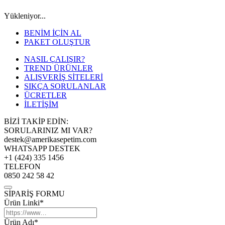
Yükleniyor...
BENİM İÇİN AL
PAKET OLUŞTUR
NASIL ÇALIŞIR?
TREND ÜRÜNLER
ALIŞVERİŞ SİTELERİ
SIKÇA SORULANLAR
ÜCRETLER
İLETİŞİM
BİZİ TAKİP EDİN:
SORULARINIZ MI VAR?
destek@amerikasepetim.com
WHATSAPP DESTEK
+1 (424) 335 1456
TELEFON
0850 242 58 42
SİPARİŞ FORMU
Ürün Linki*
Ürün Adı*