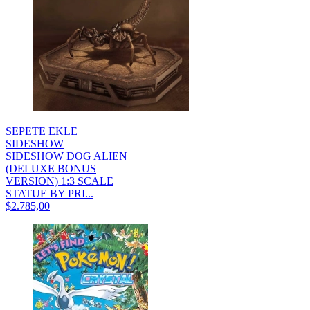
SEPETE EKLE
SIDESHOW
SIDESHOW DOG ALIEN
(DELUXE BONUS
VERSION) 1:3 SCALE
STATUE BY PRI...
$2.785,00