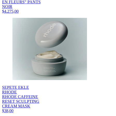
EN FLEURS" PANTS
NOIR
$4.275,00
SEPETE EKLE
RHODE
RHODE CAFFEINE
RESET SCULPTING
CREAM MASK
$38,00