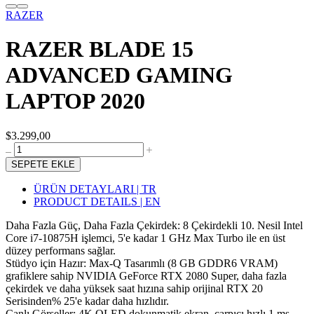
RAZER
RAZER BLADE 15
ADVANCED GAMING
LAPTOP 2020
$3.299,00
SEPETE EKLE
ÜRÜN DETAYLARI | TR
PRODUCT DETAILS | EN
Daha Fazla Güç, Daha Fazla Çekirdek: 8 Çekirdekli 10. Nesil Intel
Core i7-10875H işlemci, 5'e kadar 1 GHz Max Turbo ile en üst
düzey performans sağlar.
Stüdyo için Hazır: Max-Q Tasarımlı (8 GB GDDR6 VRAM)
grafiklere sahip NVIDIA GeForce RTX 2080 Super, daha fazla
çekirdek ve daha yüksek saat hızına sahip orijinal RTX 20
Serisinden% 25'e kadar daha hızlıdır.
Canlı Görseller: 4K OLED dokunmatik ekran, çarpıcı hızlı 1 ms