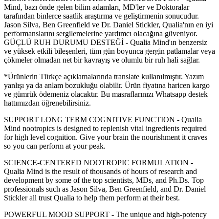
Mind, bazı önde gelen bilim adamları, MD'ler ve Doktoralar
tarafından binlerce saatlik araştırma ve geliştirmenin sonucudur.
Jason Silva, Ben Greenfield ve Dr. Daniel Stickler, Qualia'nın en iyi
performanslarını sergilemelerine yardımcı olacağına güveniyor.
GÜÇLÜ RUH DURUMU DESTEĞİ - Qualia Mind'ın benzersiz
ve yüksek etkili bileşenleri, tüm gün boyunca gergin patlamalar veya
çökmeler olmadan net bir kavrayış ve olumlu bir ruh hali sağlar.
*Ürünlerin Türkçe açıklamalarında translate kullanılmıştır. Yazım
yanlışı ya da anlam bozukluğu olabilir. Ürün fiyatına haricen kargo
ve gümrük ödemeniz olacaktır. Bu masraflarınızı Whatsapp destek
hattımızdan öğrenebilirsiniz.
SUPPORT LONG TERM COGNITIVE FUNCTION - Qualia
Mind nootropics is designed to replenish vital ingredients required
for high level cognition. Give your brain the nourishment it craves
so you can perform at your peak.
SCIENCE-CENTERED NOOTROPIC FORMULATION -
Qualia Mind is the result of thousands of hours of research and
development by some of the top scientists, MDs, and Ph.Ds. Top
professionals such as Jason Silva, Ben Greenfield, and Dr. Daniel
Stickler all trust Qualia to help them perform at their best.
POWERFUL MOOD SUPPORT - The unique and high-potency