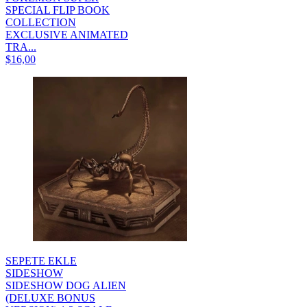
SPECIAL FLIP BOOK
COLLECTION
EXCLUSIVE ANIMATED
TRA...
$16,00
SEPETE EKLE
SIDESHOW
SIDESHOW DOG ALIEN
(DELUXE BONUS