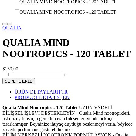
QUALIA
QUALIA MIND
NOOTROPICS - 120 TABLET
$159,00
SEPETE EKLE
ÜRÜN DETAYLARI | TR
PRODUCT DETAILS | EN
Qualia Mind Nootropics - 120 Tablet
UZUN VADELİ
BİLİŞSEL İŞLEVİ DESTEKLEYİN - Qualia Mind nootropikleri,
üst düzey biliş için gerekli hayati bileşenleri yenilemek için
tasarlanmıştır. Beyninize ihtiyaç duyduğu beslenmeyi verin, böylece
zirvede performans gösterebilirsiniz.
BİLİM MERKEZLİ NOOTROPİK FORMÜLASYON - Qualia