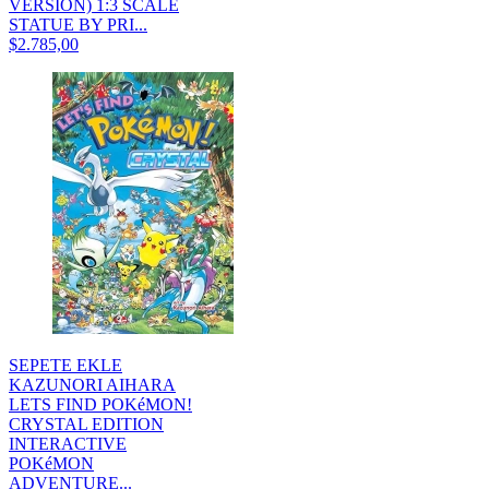
VERSION) 1:3 SCALE
STATUE BY PRI...
$2.785,00
SEPETE EKLE
KAZUNORI AIHARA
LETS FIND POKéMON!
CRYSTAL EDITION
INTERACTIVE
POKéMON
ADVENTURE...